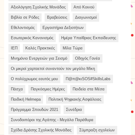
Αξιολόγηση Σχολικής Μονάδας
Από Κοινού
Βιβλία σε Ρόδες
Βραβεύσεις
Διαγωνισμοί
Εθελοντισμός
Εργαστήρια Δεξιοτήτων
Εσωτερικός Κανονισμός
Ημέρα Υπαίθριας Εκπαίδευσης
ΙΕΠ
Καλές Πρακτικές
Μίλα Τώρα
Μνημόνιο Ενεργειών για Σεισμό
Οδηγός Γονέα
Οι μικροί χαρταετοί συναντούν τον μεγάλο Μίκη
Ο πολύχρωμος εαυτός μου
Π@π@κιSOS#SkillsLabs
Πάσχα
Παγκόσμιες Ημέρες
Παιδεία στα Μέσα
Παιδική Helmepa
Πολιτική Ψηφιακής Ασφάλειας
Πρόγραμμα Σπουδών 2021
Συνέδρια
Συνοδοιπόροι της Αγάπης - Μεγάλα Παράθυρα
Σχέδια Δράσης Σχολικής Μονάδας
Σύμπραξη σχολείων