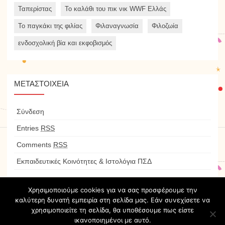
Ταπερίστας
Το καλάθι του πικ νικ WWF Ελλάς
Το παγκάκι της φιλίας
Φιλαναγνωσία
Φιλοζωία
ενδοσχολική βία και εκφοβισμός
ΜΕΤΑΣΤΟΙΧΕΊΑ
Σύνδεση
Entries
RSS
Comments
RSS
Εκπαιδευτικές Κοινότητες & Ιστολόγια ΠΣΔ
Χρησιμοποιούμε cookies για να σας προσφέρουμε την
καλύτερη δυνατή εμπειρία στη σελίδα μας. Εάν συνεχίσετε να
χρησιμοποιείτε τη σελίδα, θα υποθέσουμε πως είστε
Το προσωπικό μας
ικανοποιημένοι με αυτό.