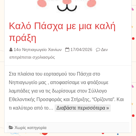
Καλό Πάσχα με μια καλή
πράξη
14ο Νηπιαγωγείο Χανίων
17/04/2026
Δεν
στο
επιτρέπεται σχολιασμός
Καλό
Πάσχα
Στα πλαίσια του εορτασμού του Πάσχα στο
με
Νηπιαγωγείο μας , αποφασίσαμε να φτιάξουμε
μια
λαμπάδες για να τις δωρίσουμε στον Σύλλογο
καλή
Εθελοντικής Προσφοράς και Στήριξης, “Ορίζοντα”. Και
πράξη
τι καλύτερο από το…
Διαβάστε περισσότερα »
Χωρίς κατηγορία