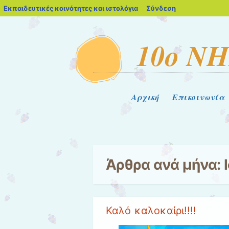
blogs.sch.gr
Εκπαιδευτικές κοινότητες και ιστολόγια
Σύνδεση
10ο Ν
Μενού
Μετάβαση στο περιεχόμενο
Αρχική
Επικοινωνία
Άρθρα ανά μήνα:
Καλό καλοκαίρι!!!!