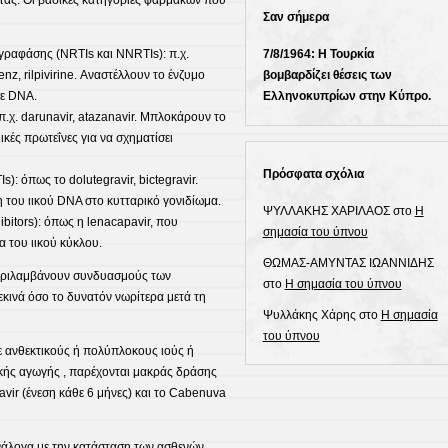
τας. Οι βασικές κατηγορίες φαρμάκων που
translate
Σαν σήμερα
this
page
7/8/1964: Η Τουρκία
γραφάσης (NRTIs και NNRTIs): π.χ.
βομβαρδίζει θέσεις των
renz, rilpivirine. Αναστέλλουν το ένζυμο
Ελληνοκυπρίων στην Κύπρο.
σε DNA.
π.χ. darunavir, atazanavir. Μπλοκάρουν το
ιικές πρωτεΐνες για να σχηματίσει
Πρόσφατα σχόλια
): όπως το dolutegravir, bictegravir.
του ιικού DNA στο κυτταρικό γονιδίωμα.
ΨΥΛΛΑΚΗΣ ΧΑΡΙΛΑΟΣ
στο
Η
ibitors): όπως η lenacapavir, που
σημασία του ύπνου
 του ιικού κύκλου.
ΘΩΜΑΣ-ΑΜΥΝΤΑΣ ΙΩΑΝΝΙΔΗΣ
εριλαμβάνουν συνδυασμούς των
στο
Η σημασία του ύπνου
ινά όσο το δυνατόν νωρίτερα μετά τη
Ψυλλάκης Χάρης
στο
Η σημασία
του ύπνου
ε ανθεκτικούς ή πολύπλοκους ιούς ή
κής αγωγής , παρέχονται μακράς δράσης
vir (ένεση κάθε 6 μήνες) και το Cabenuva
νάλογα με την κατάσταση των ασθενών,