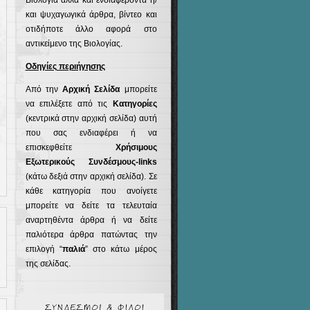
Βιολογία αλλά και ενδιαφέροντα ή/
και ψυχαγωγικά άρθρα, βίντεο και
οτιδήποτε άλλο αφορά στο
αντικείμενο της Βιολογίας.
Οδηγίες περιήγησης
Από την
Αρχική Σελίδα
μπορείτε
να επιλέξετε από τις
Κατηγορίες
(κεντρικά στην αρχική σελίδα) αυτή
που σας ενδιαφέρει ή να
επισκεφθείτε
Χρήσιμους
Εξωτερικούς Συνδέσμους-links
(κάτω δεξιά στην αρχική σελίδα). Σε
κάθε κατηγορία που ανοίγετε
μπορείτε να δείτε τα τελευταία
αναρτηθέντα άρθρα ή να δείτε
παλιότερα άρθρα πατώντας την
επιλογή “
παλιά
” στο κάτω μέρος
της σελίδας.