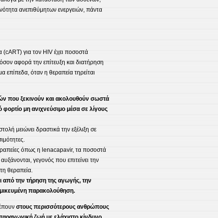
νότητα ανεπιθύμητων ενεργειών, πάντα
 (cART) για τον HIV έχει ποσοστά
όσον αφορά την επίτευξη και διατήρηση
μα επίπεδα, όταν η θεραπεία τηρείται
ν που ξεκινούν και ακολουθούν σωστά
ό φορτίο μη ανιχνεύσιμο μέσα σε λίγους
τολή μειώνει δραστικά την εξέλιξη σε
σιμότητες.
ραπείες όπως η lenacapavir, τα ποσοστά
υξάνονται, γεγονός που επιτείνει την
στη θεραπεία.
ι από την τήρηση της αγωγής, την
τομικευμένη παρακολούθηση.
ρέπουν
στους περισσότερους ανθρώπους
 παραγωγική ζωή με ελάχιστο κίνδυνο