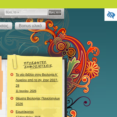
Βρες
Βρες το »
το
ώσεις
Bonus υλικό
»
Το νέο βιβλίο στην Βιολογία Α΄
Λυκείου από το σχ. έτος 2027-
28
11 Ιουνίου, 2026
Θέματα Βιολογίας Πανελληνίων
2026
Ερωτόκριτος