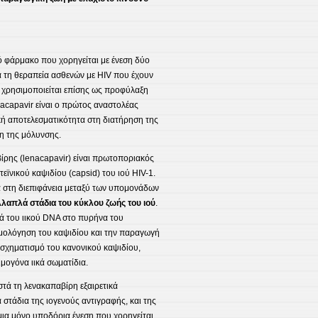
ό φάρμακο που χορηγείται με ένεση δύο
ια τη θεραπεία ασθενών με HIV που έχουν
ι χρησιμοποιείται επίσης ως προφύλαξη
nacapavir είναι ο πρώτος αναστολέας
τική αποτελεσματικότητα στη διατήρηση της
η της μόλυνσης.
ρης (lenacapavir) είναι πρωτοποριακός
εϊνικού καψιδίου (capsid) του ιού HIV-1.
ά στη διεπιφάνεια μεταξύ των υπομονάδων
λαπλά στάδια του κύκλου ζωής του ιού
.
ρά του ιικού DNA στο πυρήνα του
ρμολόγηση του καψιδίου και την παραγωγή
σχηματισμό του κανονικού καψιδίου,
μογόνα ιικά σωματίδια.
τά τη λενακαπαβίρη εξαιρετικά
στάδια της ιογενούς αντιγραφής, και της
 μια μόνο υποδόρια ένεση που χορηγείται