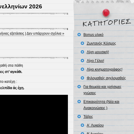
νελληνίων 2026
ήνιες εξετάσεις
|
Δεν υπάρχουν σχόλια »
Bonus υλικό
Ζωντανός Κόσμος
Λίγη μουσική!
Λίγο Γέλιο!
 χαθή στα πάθη
Λίγο κινηματογράφος!
ς στ’ αγκάθι.
Φιλομαθείς αγγλομαθείς
το κατέχη :
Για θεωρία και χρήσιμες
ελπίδα άς έχη.
γνώσεις
Επικαιρότητα (Νέα και
Ανακοινώσεις )
Τάξεις
Α΄ Λυκείου