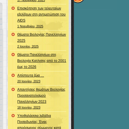
17 Νοεμβρίου, 2025
Επισκόπηση των τελευταίων
εξελίξεων στη αντιμετώπιση του
AIDS
1 Νοεμβρίου, 2025
Θέματα Βιολογίας Πανελληνίων
2025
2 Ιουνίου, 2025
Θέματα Πανελληνίων στη
Βιολογία Κατ/νσης από το 2001
έως το 2026
Απίστευτα ζώα …
20 Ιουνίου, 2023
Απαντήσεις θεμάτων Βιολογίας
Προσανατολισμού
Πανελληνίων 2023
18 Ιουνίου, 2023
Υποθαλάσσια λιβάδια
Ποσειδωνίας: Ένας
απρόσμενος σύμμαχος κατά