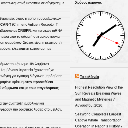
Χρόνος άχρονος
αποτελεσματική θεραπεία σε σύγκριση με
ς θεραπείες όπως η χρήση μονοκλωνικών
ν
CAR-T
(Chimeric Antigen Receptor T
εμβάσεων με
CRISPR
, και τεχνικών mRNA
ύ μέσα από το σώμα ή στη μακροχρόνια
ση φαρμάκων. Στόχος είναι η μετατροπή
χρόνια, ελεγχόμενη κατάσταση με
τόμων που ζουν με HIV λαμβάνει
 λαμβάνουν θεραπεία έχουν πετύχει
 ανάγκη για έγκαιρη διάγνωση, πρόσβαση
Τα καλά νέα
ραμένει κρίσιμη
στην προσπάθεια
Highest Resolution View of the
30 σύμφωνα και με τους παγκόσμιους
Sun Reveals Breaking Waves
and Magnetic Mysteries
7
α την ανάπτυξη εμβολίων και
Αυγούστου, 2026
έρουν πιο οριστικές λύσεις στο μέλλον.
SeaWorld Completes Largest
Captive Whale Transportation
Operation in Nation’s History
7