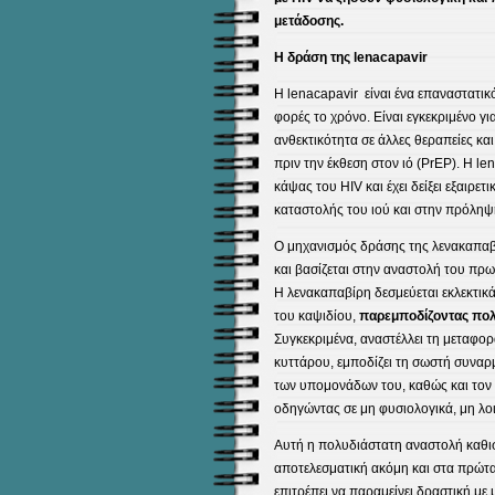
μετάδοσης.
Η δράση της lenacapavir
Η lenacapavir είναι ένα επαναστατικ
φορές το χρόνο. Είναι εγκεκριμένο γ
ανθεκτικότητα σε άλλες θεραπείες κα
πριν την έκθεση στον ιό (PrEP). Η le
κάψας του HIV και έχει δείξει εξαιρε
καταστολής του ιού και στην πρόληψ
Ο μηχανισμός δράσης της λενακαπαβί
και βασίζεται στην αναστολή του πρωτ
Η λενακαπαβίρη δεσμεύεται εκλεκτικ
του καψιδίου,
παρεμποδίζοντας πολ
Συγκεκριμένα, αναστέλλει τη μεταφο
κυττάρου, εμποδίζει τη σωστή συνα
των υπομονάδων του, καθώς και τον 
οδηγώντας σε μη φυσιολογικά, μη λοι
Αυτή η πολυδιάστατη αναστολή καθισ
αποτελεσματική ακόμη και στα πρώτα 
επιτρέπει να παραμείνει δραστική με