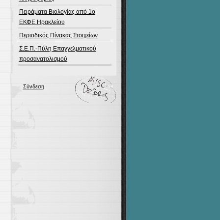
Πειράματα Βιολογίας από 1ο
ΕΚΦΕ Ηρακλείου
Περιοδικός Πίνακας Στοιχείων
Σ.Ε.Π.-Πύλη Επαγγελματικού
προσανατολισμού
Σύνδεση