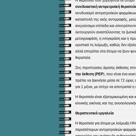
Η θεραπεία που χορηγείται σε άτομο π
συνδυαστική αντιρετροϊκή θεραπεί
συνδυασμό αντιρετροϊκών φαρμάκων. 
καταστολή της ιικής αντιγραφής, μειώ
ανιχνεύσιμα επίπεδα και αποτρέποντα
λειτουργούν αναστέλλοντας τα ζωτικ
μεταγραφάση, η ιντεγκράση και η πρ
οριστικά τη λοίμωξη, καθώς δεν εξαλ
αλλά επιτρέπει στα άτομα να ζουν φ
θεραπεία.
Στις περιπτώσεις άμεσης έκθεσης στον
την έκθεση (PEP
), που είναι ένα κο
πρέπει να ξεκινήσει μέσα σε 72 ώρες 
για 1 μήνα, με στόχο να αποτραπεί η
Η θεραπεία είναι εξατομικευμένη και 
κλινικής εικόνας και της ανοσολογικ
Θεραπευτικά εργαλεία
Η θεραπεία για άτομα με λοίμωξη HIV
περισσότερων αντιρετροϊκών φαρμάκω