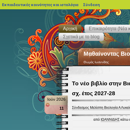
blogs.sch.gr
Εκπαιδευτικές κοινότητες και ιστολόγια
Σύνδεση
Αρχική
Επικαιρότητα (Νέα κ
Σχετικά με το blog
Μαθαίνοντας Βιο
Θωμάς Ιωαννίδης
Το νέο βιβλίο στην Βι
σχ. έτος 2027-28
Ιούν 2026
Σύνδεσμος Μελίσπη Βιολογία Α Λυκεί
11
από
ΙΩΑΝΝΙΔΗΣ
κάτω 