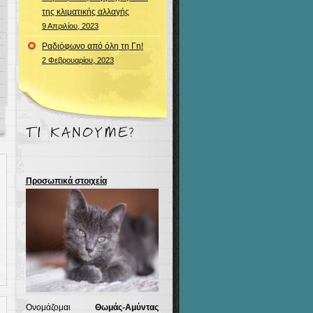
της κλιματικής αλλαγής
9 Απριλίου, 2023
Ραδιόφωνο από όλη τη Γη!
2 Φεβρουαρίου, 2023
Προσωπικά στοιχεία
Ονομάζομαι
Θωμάς-Αμύντας