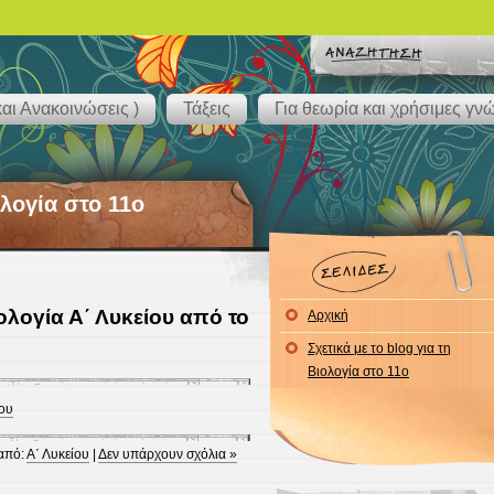
αι Ανακοινώσεις )
Τάξεις
Για θεωρία και χρήσιμες γν
λογία στο 11o
ολογία Α΄ Λυκείου από το
Αρχική
Σχετικά με το blog για τη
Βιολογία στο 11ο
ου
από:
Α΄ Λυκείου
|
Δεν υπάρχουν σχόλια »