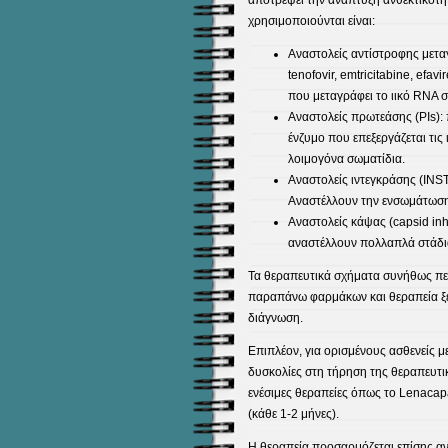
αποτρέψει την ανάπτυξη ανθεκτικότη
χρησιμοποιούνται είναι:
Αναστολείς αντίστροφης μετα
tenofovir, emtricitabine, efavi
που μεταγράφει το ιικό RNA 
Αναστολείς πρωτεάσης (PIs): 
ένζυμο που επεξεργάζεται τις 
λοιμογόνα σωματίδια.
Αναστολείς ιντεγκράσης (INSTIs
Αναστέλλουν την ενσωμάτωση 
Αναστολείς κάψας (capsid inh
αναστέλλουν πολλαπλά στάδια
Τα θεραπευτικά σχήματα συνήθως π
παραπάνω φαρμάκων και θεραπεία ξεκ
διάγνωση.
Επιπλέον, για ορισμένους ασθενείς μ
δυσκολίες στη τήρηση της θεραπευτι
ενέσιμες θεραπείες όπως το Lenacapa
(κάθε 1-2 μήνες).
Η θεραπεία προσαρμόζεται επίσης α