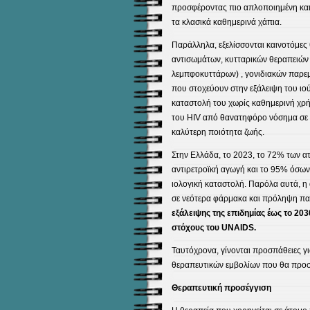
προσφέροντας πιο απλοποιημένη και 
τα κλασικά καθημερινά χάπια.
Παράλληλα, εξελίσσονται καινοτόμε
αντισωμάτων, κυτταρικών θεραπειώ
λεμπφοκυττάρων) , γονιδιακών παρ
που στοχεύουν στην εξάλειψη του ιο
καταστολή του χωρίς καθημερινή χρή
του HIV από θανατηφόρο νόσημα σε 
καλύτερη ποιότητα ζωής.
Στην Ελλάδα, το 2023, το 72% των α
αντιρετροϊκή αγωγή και το 95% όσων
ιολογική καταστολή. Παρόλα αυτά, η
σε νεότερα φάρμακα και πρόληψη πα
εξάλειψης της επιδημίας έως το 20
στόχους του UNAIDS.
Ταυτόχρονα, γίνονται προσπάθειες γι
θεραπευτικών εμβολίων που θα προσφ
​Θεραπευτική προσέγγιση