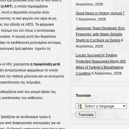
ου έχει μολυνθεί από τον ιό HIV είναι η
Αυγούστου, 2026
α (cART
), η οποία περιλαμβάνει
Αυτή η θεραπεία στοχεύει στην
Good News in History, August 7
νοντας το ιικό φορτίο στο αίμα σε μη
7 Αυγούστου, 2026
ς την εξέλιξη σε AIDS. Τα φάρμακα
Japanese Team Develops ‘Eco-
ά ένζυμα του ιού όπως η αντίστροφη
Fireworks’ with Water-Soluble
ωτεάση. Η αγωγή αυτή δεν θεραπεύει
Shells to Cut Back on Debris
6
είφει τα λανθάνοντα μολυσμένα κύτταρα,
Αυγούστου, 2026
υσιολογική ζωή εφόσον τηρούν τη
Locals Succeed in Tripling
Protected Seascapes Along 300
 ιό HIV, χορηγείται
η προφύλαξη μετά
Miles of Turkiye’s Breathtaking
κτέιλ αντιρετροϊκών φαρμάκων το οποίο
Coastline
6 Αυγούστου, 2026
από την πιθανή μόλυνση και να συνεχιστεί
 εγκατάσταση της λοίμωξης.
καθορίζεται από τον γιατρό βάσει της
Translate
ής κατάστασης του ασθενούς.
Select
a
Translate
 βασίζεται σε συνδυασμό τριών ή
language
ν από διαφορετικές κατηγορίες για να
to