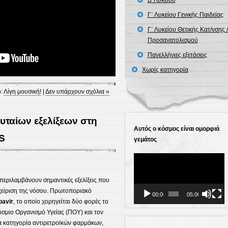
Β΄Λυκείου
Γ΄ Λυκείου Γενικής Παιδείας
Γ΄ Λυκείου Θετικής Κατ/νσης /
Προσανατολισμού
Πανελλήνιες εξετάσεις
Χωρίς κατηγορία
:
Λίγη μουσική!
|
Δεν υπάρχουν σχόλια »
υταίων εξελίξεων στη
Αυτός ο κόσμος είναι ομορφιά
S
γεμάτος
Πρόγραμμα
Αναπαραγωγής
Βίντεο
περιλαμβάνουν σημαντικές εξελίξεις που
αχείριση της νόσου. Πρωτοπoριακό
00:00
05:00
pavir
, το οποίο χορηγείται δύο φορές το
κόσμιο Οργανισμό Υγείας (ΠΟΥ) και τον
έα κατηγορία αντιρετροϊκών φαρμάκων,