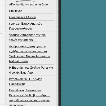
Alfavita-Νέα για την εκπαίδευση
Erasmus+
Greenpeace Ελλάδα
sep4u.gr Επαγγελματικός
Προσανατολισμός
Vsauce: Απαντήσεις στις πιο
τρελές σας απορίες…
Διαδραστικός χάρτης για την
εξέλιξη του ανθρώπου από το
Smithsonian Natural Museum of
Natural History
Η Επιστήμη στο Σχολείο-Portal για
Φυσικές Επιστήμες
Ιστοσελίδα 2ου ΓΕΛ Αγίας
Παρασκευής
Πανελλήνιος Διαγωνισμός
Βιολογίας-Εδώ θα βρείτε θέματα
παρελθόντων ετών και χρήσιμες
πληροφορίες