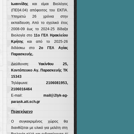
Ιωαννίδης
και είμαι Βιολόγος
(ΠΕ04.04) απόφοιτος του ΕΚΠΑ.
Υπηρετώ 26 χρόνια στην
εκπαίδευση. Από το σχολικό έτος
2008-09 έως το 2024-25 δίδαξα
Βιολογία στo
11ο ΓΕΛ Ηρακλείου
Κρήτης
και από το 2025-26
διδάσκω στο
2ο ΓΕΛ Αγίας
Παρασκευής.
Διεύθυνση:
Υακίνθου 25,
Κοντόπευκο Αγ. Παρασκευής ΤΚ
15343
Τηλέφωνα:
2106081953,
2106016464
Ε-mail:
mail@2lyk-ag-
parask.att.sch.gr
Περιεχόμενο
Ο συγκεκριμένος χώρος θα
διανθίζεται με υλικό για μελέτη στη