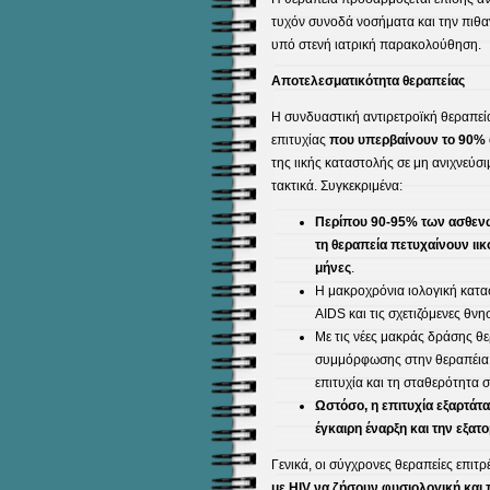
τυχόν συνοδά νοσήματα και την πιθα
υπό στενή ιατρική παρακολούθηση.
Αποτελεσματικότητα θεραπείας
Η συνδυαστική αντιρετροϊκή θεραπεία
επιτυχίας
που υπερβαίνουν το 90%
της ιικής καταστολής σε μη ανιχνεύσι
τακτικά. Συγκεκριμένα:
Περίπου 90-95% των ασθενώ
τη θεραπεία πετυχαίνουν ιικ
μήνες
.
Η μακροχρόνια ιολογική κατασ
AIDS και τις σχετιζόμενες θνη
Με τις νέες μακράς δράσης θε
συμμόρφωσης στην θεραπέια α
επιτυχία και τη σταθερότητα 
Ωστόσο, η επιτυχία εξαρτάτα
έγκαιρη έναρξη και την εξα
Γενικά, οι σύγχρονες θεραπείες επιτ
με HIV να ζήσουν φυσιολογική και