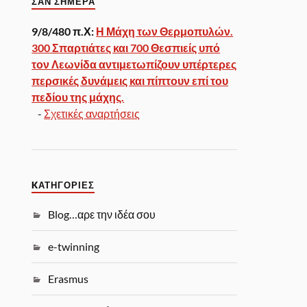
ΣΑΝ ΣΉΜΕΡΑ
9/8/480 π.Χ:
Η Μάχη των Θερμοπυλών.
300 Σπαρτιάτες και 700 Θεσπιείς υπό
τον Λεωνίδα αντιμετωπίζουν υπέρτερες
περσικές δυνάμεις και πίπτουν επί του
πεδίου της μάχης.
-
Σχετικές αναρτήσεις
KΑΤΗΓΟΡΊΕΣ
Blog…αρε την ιδέα σου
e-twinning
Erasmus