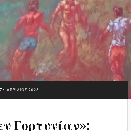
Σ:
ΑΠΡΊΛΙΟΣ 2026
ν Γορτυνίαν»: