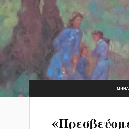
ΜΉΝΑ
«Πρεσβεύομε