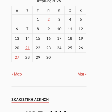
Απρίλιος 2026
Δ
Τ
Τ
Π
Π
Σ
Κ
1
2
3
4
5
6
7
8
9
10
11
12
13
14
15
16
17
18
19
20
21
22
23
24
25
26
27
28
29
30
« Μαρ
Μάι »
ΣΚΑΚΙΣΤΙΚΉ ΆΣΚΗΣΗ