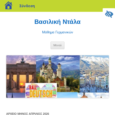
blogs.sch.gr
Σύνδεση
Μετάβαση
σε
Βασιλική Ντάλα
περιεχόμενο
Μάθημα Γερμανικών
Μενού
ΑΡΧΕΊΟ ΜΗΝΌΣ
ΑΠΡΊΛΙΟΣ 2026