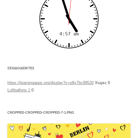
ΣΕΛΙΔΟΔΕΊΚΤΕΣ
https://learningapps.org/display?v=p8x7bc99520
Χώρες 0
Luftballons 1
0
CROPPED-CROPPED-CROPPED-7-1.PNG