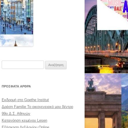
Αναζήτηση
για:
ΠΡΌΣΦΑΤΑ ΆΡΘΡΑ
Εκδρομή στο Goethe Institut
Δράση Familie Το οικογενειακό μου δέντρο
99o Δ.Σ. Αθηνών
Κατανόηση κειμένου Lesen
Εξάσκηση Λεξιλογίου Online