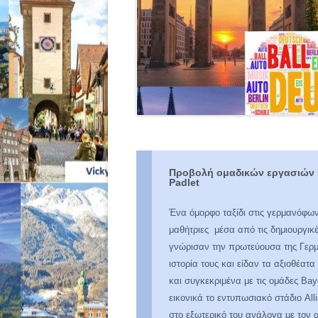
99O Δ.Σ. ΑΘΗΝΏΝ
ΕΡΓΑΣΊΕΣ PORTFOLI
ΑΘΗΝΏΝ
Προβολή ομαδικών εργασιών Pr
Padlet
Ένα όμορφο ταξίδι στις γερμανόφω
μαθήτριες μέσα από τις δημιουργικ
γνώρισαν την πρωτεύουσα της Γερμ
ιστορία τους και είδαν τα αξιοθέα
και συγκεκριμένα με τις ομάδες Ba
εικονικά το εντυπωσιακό στάδιο Al
στο εξωτερικό του ανάλογα με τον 