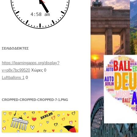
ΣΕΛΙΔΟΔΕΊΚΤΕΣ
https://learningapps.org/display?
v=p8x7bc99520
Χώρες 0
Luftballons 1
0
CROPPED-CROPPED-CROPPED-7-1.PNG