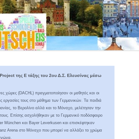
O 127Ο Δ.Σ.
oject της Ε τάξης του 2ου Δ.Σ. Ελευσίνας μέσω
νες χώρες (DACHL) πραγματοποίησαν οι μαθητές και οι
ές εργασίες τους στο μάθημα των Γερμανικών. Τα παιδιά
ανίας, το Βερολίνο αλλά και το Μόναχο, μελέτησαν την
τα τους. Επίσης ασχολήθηκαν με το Γερμανικό ποδόσφαιρο
yer München και Bayer Leverkusen και επισκέφτηκαν
lianz Arena στο Μόναχο που μπορεί να αλλάξει το χρώμα
αγώνα.