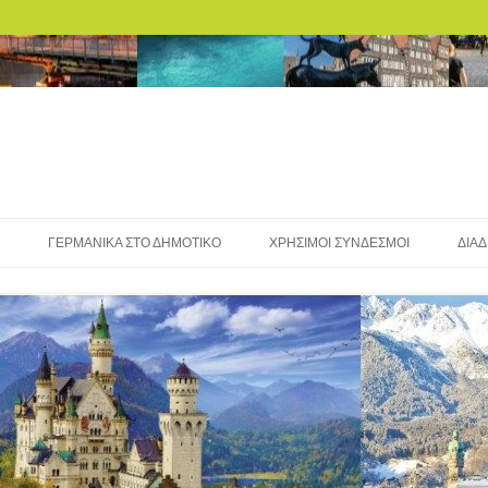
ΓΕΡΜΑΝΙΚΆ ΣΤΟ ΔΗΜΟΤΙΚΌ
ΧΡΉΣΙΜΟΙ ΣΎΝΔΕΣΜΟΙ
ΔΙΑΔ
ETHE
ΕΡΓΑΣΊΕΣ
ΜΑΘΑΊΝΩ ΓΕΡΜΑΝΙΚΆ
ΕΞ
ΏΝ ΕΡΓΑΣΙΏΝ
ΞΗΣ ΤΟΥ 2ΟΥ
ΈΣΩ PADLET
Υ ΔΈΝΤΡΟ