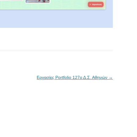
Εργασίες Portfolio 127ο Δ.Σ. Αθηνών
→