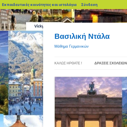
blogs.sch.gr
Εκπαιδευτικές κοινότητες και ιστολόγια
Σύνδεση
Μετάβαση
σε
περιεχόμενο
Βασιλική Ντάλα
Μάθημα Γερμανικών
ΚΑΛΏΣ ΉΡΘΑΤΕ !
ΔΡΆΣΕΙΣ ΣΧΟΛΕΊΩΝ
ΕΚΔΡΟΜΉ ΣΤΟ GO
INSTITUT
ΠΡΟΒΟΛΉ ΟΜΑΔΙΚ
PROJECT ΤΗΣ Ε ΤΆ
Δ.Σ. ΕΛΕΥΣΊΝΑΣ Μ
ΔΡΆΣΗ FAMILIE ΤΟ
ΟΙΚΟΓΕΝΕΙΑΚΌ ΜΟ