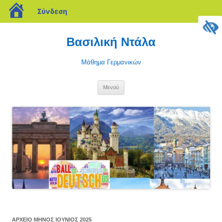
blogs.sch.gr
Σύνδεση
Μετάβαση
σε
Βασιλική Ντάλα
περιεχόμενο
Μάθημα Γερμανικών
Μενού
ΑΡΧΕΊΟ ΜΗΝΌΣ
ΙΟΎΝΙΟΣ 2025