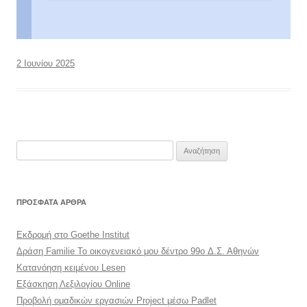
2 Ιουνίου 2025
Αναζήτηση
για:
ΠΡΌΣΦΑΤΑ ΆΡΘΡΑ
Εκδρομή στο Goethe Institut
Δράση Familie Το οικογενειακό μου δέντρο 99o Δ.Σ. Αθηνών
Κατανόηση κειμένου Lesen
Εξάσκηση Λεξιλογίου Online
Προβολή ομαδικών εργασιών Project μέσω Padlet