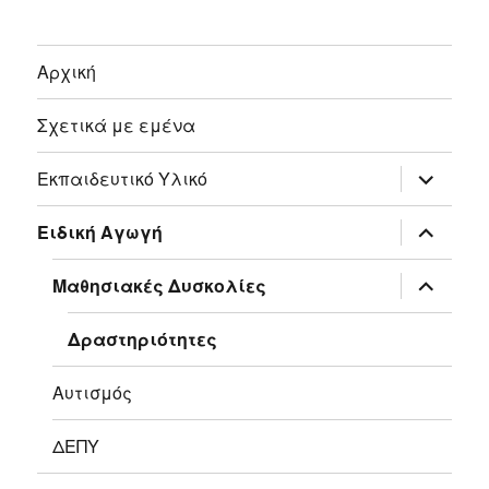
Αρχική
Σχετικά με εμένα
επέκτασ
Εκπαιδευτικό Υλικό
του
μενού
απόγονο
επέκτασ
Ειδική Αγωγή
του
μενού
απόγονο
επέκτασ
Μαθησιακές Δυσκολίες
του
μενού
απόγονο
Δραστηριότητες
Αυτισμός
ΔΕΠΥ