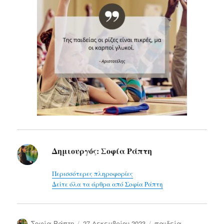
Δημιουργός:
Σοφία Ράπτη
Περισσότερες πληροφορίες
Δείτε όλα τα άρθρα από Σοφία Ράπτη
Συντάκτης
Δημοσιεύτηκε
Κατηγορίες
Σοφία Ράπτη
27 Δεκεμβρίου 2023
παιδεία-