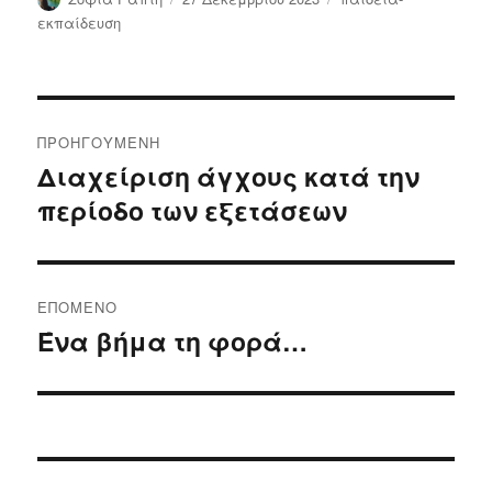
την
εκπαίδευση
Πλοήγηση
ΠΡΟΗΓΟΎΜΕΝΗ
άρθρων
Διαχείριση άγχους κατά την
Προηγούμενο
περίοδο των εξετάσεων
άρθρο:
ΕΠΌΜΕΝΟ
Ένα βήμα τη φορά…
Επόμενο
άρθρο: