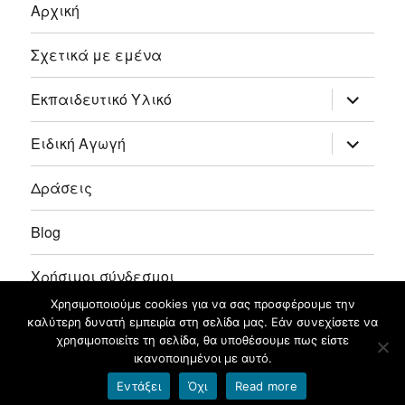
Αρχική
Σχετικά με εμένα
επέκτασ
Εκπαιδευτικό Υλικό
του
μενού
απόγονο
επέκτασ
Ειδική Αγωγή
του
μενού
απόγονο
Δράσεις
Blog
Χρήσιμοι σύνδεσμοι
Χρησιμοποιούμε cookies για να σας προσφέρουμε την
Επικοινωνία
καλύτερη δυνατή εμπειρία στη σελίδα μας. Εάν συνεχίσετε να
χρησιμοποιείτε τη σελίδα, θα υποθέσουμε πως είστε
ικανοποιημένοι με αυτό.
Σοφία Ράπτη
Φιλοξενείται στο https://blogs.sch.gr
Εντάξει
Όχι
Read more