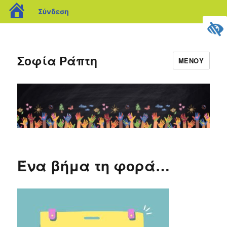
blogs.sch.gr
Σύνδεση
Σοφία Ράπτη
ΜΕΝΟΎ
Blog
Ένα βήμα τη φορά…