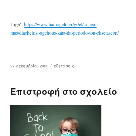
Πηγή:
https://www.hamogelo.gr/gr/el/ta-nea-
mas/diacheirisi-agchous-kata-tin-periodo-ton-eksetaseon/
Δημοσιεύτηκε
Κατηγορίες
27 Δεκεμβρίου 2023
εξετάσεις
την
Επιστροφή στο σχολείο