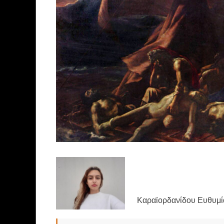
Καραϊορδανίδου Ευθυμί