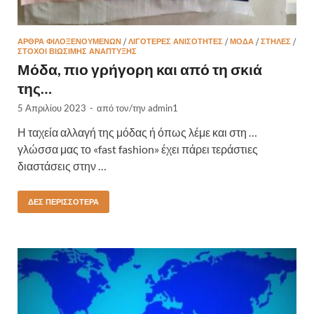
ΆΡΘΡΑ ΦΙΛΟΞΕΝΟΥΜΈΝΩΝ
/
ΛΙΓΌΤΕΡΕΣ ΑΝΙΣΌΤΗΤΕΣ
/
ΜΟΔΑ
/
ΣΤΉΛΕΣ
/
ΣΤΌΧΟΙ ΒΙΏΣΙΜΗΣ ΑΝΆΠΤΥΞΗΣ
Μόδα, πιο γρήγορη και από τη σκιά
της…
5 Απριλίου 2023
-
από τον/την
admin1
Η ταχεία αλλαγή της μόδας ή όπως λέμε και στη …
γλώσσα μας το «fast fashion» έχει πάρει τεράστιες
διαστάσεις στην …
ΔΕΣ ΠΕΡΙΣΣΌΤΕΡΑ