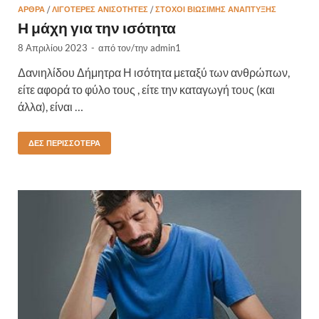
ΆΡΘΡΑ
/
ΛΙΓΌΤΕΡΕΣ ΑΝΙΣΌΤΗΤΕΣ
/
ΣΤΌΧΟΙ ΒΙΏΣΙΜΗΣ ΑΝΆΠΤΥΞΗΣ
Η μάχη για την ισότητα
8 Απριλίου 2023
-
από τον/την
admin1
Δανιηλίδου Δήμητρα Η ισότητα μεταξύ των ανθρώπων,
είτε αφορά το φύλο τους , είτε την καταγωγή τους (και
άλλα), είναι …
ΔΕΣ ΠΕΡΙΣΣΌΤΕΡΑ