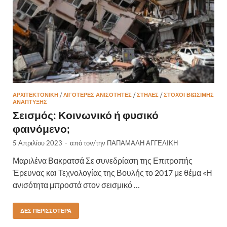
ΑΡΧΙΤΕΚΤΟΝΙΚΗ
/
ΛΙΓΌΤΕΡΕΣ ΑΝΙΣΌΤΗΤΕΣ
/
ΣΤΉΛΕΣ
/
ΣΤΌΧΟΙ ΒΙΏΣΙΜΗΣ
ΑΝΆΠΤΥΞΗΣ
Σεισμός: Κοινωνικό ή φυσικό
φαινόμενο;
5 Απριλίου 2023
-
από τον/την
ΠΑΠΑΜΑΛΗ ΑΓΓΕΛΙΚΗ
Μαριλένα Βακρατσά Σε συνεδρίαση της Επιτροπής
Έρευνας και Τεχνολογίας της Βουλής το 2017 με θέμα «Η
ανισότητα μπροστά στον σεισμικό …
ΔΕΣ ΠΕΡΙΣΣΌΤΕΡΑ