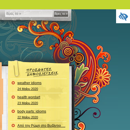
Βρες
Βρες το »
το
»
weather idioms
24 Μαΐου 2020
health wordart
23 Μαΐου 2020
body parts: idioms
22 Μαΐου 2020
Από την Ρώμη στο Βυζάντιο….