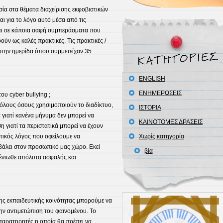
ησία στα θέματα διαχείρισης εκφοβιστικών
ι για το λόγο αυτό μέσα από τις
ξει σε κάποια σαφή συμπεράσματα που
ύν ως καλές πρακτικές. Τις πρακτικές /
στην ημερίδα όπου συμμετείχαν 35
ENGLISH
ΕΝΗΜΕΡΩΣΕΙΣ
ου cyber bullying ;
όλους όσους χρησιμοποιούν το διαδίκτυο,
ΙΣΤΟΡΙΑ
α γιατί κανένα μήνυμα δεν μπορεί να
ΚΑΙΝΟΤΟΜΕΣ ΔΡΑΣΕΙΣ
η γιατί τα περιστατικά μπορεί να έχουν
ντικός λόγος που οφείλουμε να
Χωρίς κατηγορία
σβάλει στον προσωπικό μας χώρο. Εκεί
βία
 ένιωθε απόλυτα ασφαλής και
ης εκπαιδευτικής κοινότητας μπορούμε να
ν αντιμετώπιση του φαινομένου. Το
 παρατηρητές η οποία θα πρέπει να