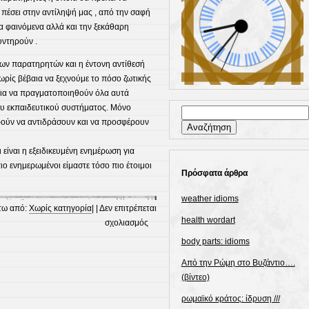
 πέσει στην αντίληψή μας , από την σαφή
ια φαινόμενα αλλά και την ξεκάθαρη
υντηρούν .
των παρατηρητών και η έντονη αντίθεσή
χωρίς βέβαια να ξεχνούμε το πόσο ζωτικής
 Για να πραγματοποιηθούν όλα αυτά
ου εκπαιδευτικού συστήματος. Μόνο
Αναζήτηση
ούν να αντιδράσουν και να προσφέρουν
για:
είναι η εξειδικευμένη ενημέρωση για
ιο ενημερωμένοι είμαστε τόσο πιο έτοιμοι
Πρόσφατα άρθρα
weather idioms
τω από:
Χωρίς κατηγορία
| |
Δεν επιτρέπεται
health wordart
στο
σχολιασμός
ΗΜΕΡΙΔΑ
body parts: idioms
ΕΥΡΩΠΑΙΚΟΥ
Από την Ρώμη στο Βυζάντιο….
ΚΟΙΝΟΒΟΥΛΙΟΥ
(βίντεο)
ΣΤΗΝ
ΑΘΗΝΑ
ρωμαϊκό κράτος: ίδρυση ///