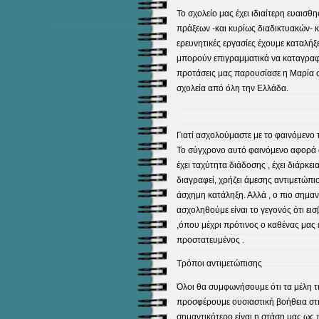
Το σχολείο μας έχει ιδιαίτερη ευαισθ
πράξεων -και κυρίως διαδικτυακών- κα
ερευνητικές εργασίες έχουμε καταλή
μπορούν επιγραμματικά να καταγραφο
προτάσεις μας παρουσίασε η Μαρία 
σχολεία από όλη την Ελλάδα.
Γιατί ασχολούμαστε με το φαινόμενο τ
Το σύγχρονο αυτό φαινόμενο αφορά 
έχει ταχύτητα διάδοσης , έχει διάρκει
διαγραφεί, χρήζει άμεσης αντιμετώπισ
άσχημη κατάληξη. Αλλά , ο πιο σημα
ασχοληθούμε είναι το γεγονός ότι ει
,όπου μέχρι πρότινος ο καθένας μας
προστατευμένος .
Τρόποι αντιμετώπισης
Όλοι θα συμφωνήσουμε ότι τα μέλη τ
προσφέρουμε ουσιαστική βοήθεια στη
σημαντικότερο είναι η στάση μας ως