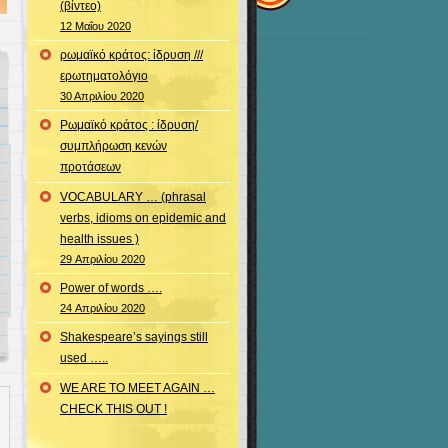
(βίντεο)
12 Μαΐου 2020
ρωμαϊκό κράτος: ίδρυση ///
ερωτηματολόγιο
30 Απριλίου 2020
Ρωμαϊκό κράτος : ίδρυση/
συμπλήρωση κενών
προτάσεων
VOCABULARY … (phrasal
verbs, idioms on epidemic and
health issues )
29 Απριλίου 2020
Power of words ….
24 Απριλίου 2020
Shakespeare’s sayings still
used …..
WE ARE TO MEET AGAIN …
CHECK THIS OUT !