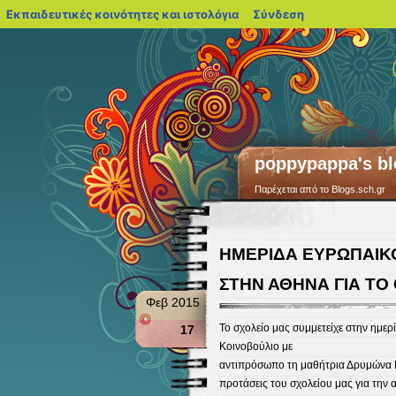
blogs.sch.gr
Εκπαιδευτικές κοινότητες και ιστολόγια
Σύνδεση
poppypappa's bl
Παρέχεται από το Blogs.sch.gr
ΗΜΕΡΙΔΑ ΕΥΡΩΠΑΙΚ
ΣΤΗΝ ΑΘΗΝΑ ΓΙΑ ΤΟ
Φεβ 2015
Το σχολείο μας συμμετείχε στην ημε
17
Κοινοβούλιο με
αντιπρόσωπο τη μαθήτρια Δρυμώνα Μα
προτάσεις του σχολείου μας για την 