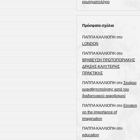
ΓΙΑ
ερωτηματολόγιο
ΤΟ
CYBER-
BULLYING
Πρόσφατα σχόλια
ΠΑΠΠΑ ΚΑΛΛΙΟΠΗ
στο
LONDON
ΠΑΠΠΑ ΚΑΛΛΙΟΠΗ
στο
ΒΡΑΒΕΥΣΗ ΠΡΩΤΟΠΟΡΙΑΚΗΣ
ΔΡΑΣΗΣ-ΚΑΛΥΤΕΡΗΣ
ΠΡΑΚΤΙΚΗΣ
ΠΑΠΠΑ ΚΑΛΛΙΟΠΗ
στο
Σενάριο
ευαισθητοποίησης κατά του
διαδικτυακού εκφοβισμού
ΠΑΠΠΑ ΚΑΛΛΙΟΠΗ
στο
Einstein
on the importance of
imagination
ΠΑΠΠΑ ΚΑΛΛΙΟΠΗ
στο
education