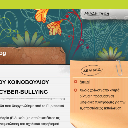
og
ΟΥ ΚΟΙΝΟΒΟΥΛΙΟΥ
Αρχική
Χωρίς χρέωση από κίνητά
 CYBER-BULLYING
δίκτυα η πρόσβαση σε
ψηφιακές πλατφόρμες για την
ρίδα που διοργανώθηκε από το Ευρωπαικό
εξ αποστάσεως εκπαίδευση
ρία (Β’Λυκείου) η οποία κατέθεσε τις
αντιμετώπιση του σχολικού εκφοβισμού.