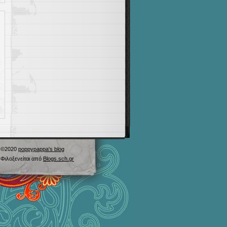
©2020
poppypappa's blog
Φιλοξενείται από
Blogs.sch.gr