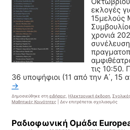
Οκτωβρίου,
του
Εκφοβισμού
εκλογές γι
15μελούς 
Συμβουλίου
χρονιά 202
συνέλευση
πραγματοπ
αμφιθέατρ
τις 10:50.
36 υποψήφιοι (11 από την Α΄, 15 
→
Δημοσιεύθηκε στη
ειδήσεις
,
Ηλεκτρονική έκδοση
,
Σχολικέ
στο
Μαθητικές Κοινότητες
|
Δεν επιτρέπεται σχολιασμός
Εκλογ
για
την
Ραδιοφωνική Ομάδα Europea
ανάδε