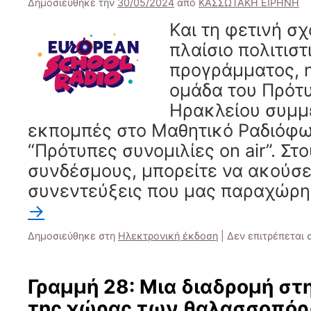
15μελ
Δημοσιεύθηκε την
30/05/2024
από
ΚΑΣΣΩΤΑΚΗ ΕΙΡΗΝΗ
Μαθητ
Και τη φετινή σχ
Συμβο
πλαίσιο πολιτιστ
προγράμματος, 
ομάδα του Πρότ
Ηρακλείου συμμ
εκπομπές στο Μαθητικό Ραδιόφων
“Πρότυπες συνομιλίες on air”. Σ
συνδέσμους, μπορείτε να ακούσε
συνεντεύξεις που μας παραχώρη
→
Δημοσιεύθηκε στη
Ηλεκτρονική έκδοση
|
Δεν επιτρέπεται
Γραμμή 28: Μια διαδρομή σ
της χώρας των θαλασσοπό