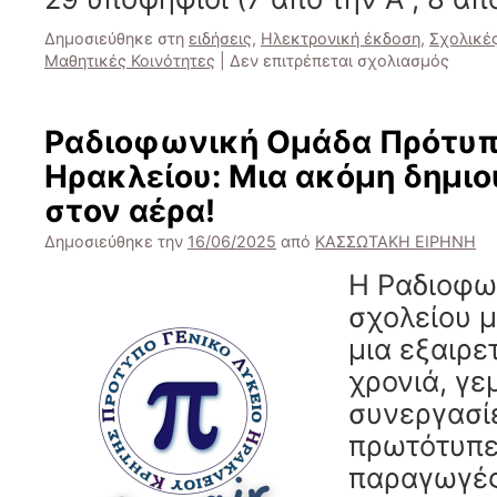
Δημοσιεύθηκε στη
ειδήσεις
,
Ηλεκτρονική έκδοση
,
Σχολικέ
στο
Μαθητικές Κοινότητες
|
Δεν επιτρέπεται σχολιασμός
Εκλογ
για
την
Ραδιοφωνική Ομάδα Πρότυπ
ανάδε
Ηρακλείου: Μια ακόμη δημιο
15μελ
Μαθητ
στον αέρα!
Συμβο
Δημοσιεύθηκε την
16/06/2025
από
ΚΑΣΣΩΤΑΚΗ ΕΙΡΗΝΗ
Η Ραδιοφω
σχολείου μ
μια εξαιρε
χρονιά, γε
συνεργασίε
πρωτότυπε
παραγωγές