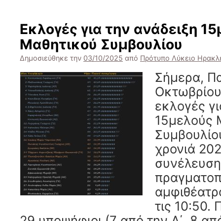
Εκλογές για την ανάδειξη 1
Μαθητικού Συμβουλίου
Δημοσιεύθηκε την
03/10/2025
από
Πρότυπο Λύκειο Ηρακλ
Σήμερα, Π
Οκτωβρίου,
εκλογές γι
15μελούς 
Συμβουλίου
χρονιά 202
συνέλευση
πραγματοπ
αμφιθέατρ
τις 10:50.
29 υποψήφιοι (7 από την Α΄, 8 απ