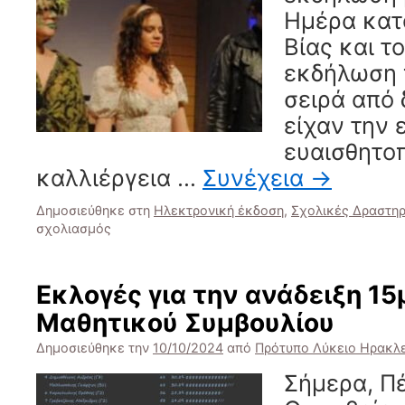
Ημέρα κατ
Βίας και τ
εκδήλωση 
σειρά από 
είχαν την 
ευαισθητοπ
καλλιέργεια …
Συνέχεια
→
Δημοσιεύθηκε στη
Ηλεκτρονική έκδοση
,
Σχολικές Δραστηρ
στο
σχολιασμός
Δράσεις
για
την
Εκλογές για την ανάδειξη 1
Ημέρα
Μαθητικού Συμβουλίου
κατά
της
Δημοσιεύθηκε την
10/10/2024
από
Πρότυπο Λύκειο Ηρακλ
Σχολικής
Βίας
Σήμερα, Π
και