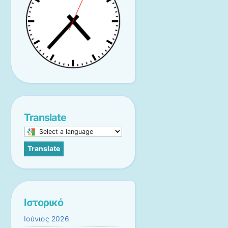
Translate
Select
a
Translate
language
to
translate
this
page
Ιστορικό
Ιούνιος 2026