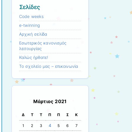
Σελίδες
Code weeks
e-twinning
Αρχική σελίδα
Εσωτερικός κανονισμός
λειτουργίας
Καλώς ήρθατε!
Το σχολείο μας – επικοινωνία
Μάρτιος 2021
Δ
Τ
Τ
Π
Π
Σ
Κ
4
1
2
3
5
6
7