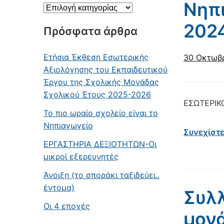
Νηπ
Άρθρα
κατά
202
Πρόσφατα άρθρα
κατηγορία
Ετήσια Έκθεση Εσωτερικής
30 Οκτωβ
Αξιολόγησης του Εκπαιδευτικού
Έργου της Σχολικής Μονάδας
Σχολικού Έτους 2025-2026
ΕΣΩΤΕΡΙΚ
Το πιο ωραίο σχολείο είναι το
Νηπιαγωγείο
Συνεχίστ
ΕΡΓΑΣΤΗΡΙΑ ΔΕΞΙΟΤΗΤΩΝ-Οι
μικροί εξερευνητές
Άνοιξη (το σποράκι ταξιδεύει..
έντομα)
Συλλ
Οι 4 εποχές
μον