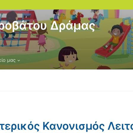
ροβάτου Δράμας
είο μας
ερικός Κανονισμός Λειτ