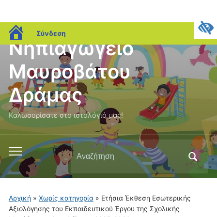
blogs.sch.gr
Σύνδεση
Νηπιαγωγείο
Μαυροβάτου
Δράμας
Καλωσορίσατε στο ιστολόγιό μας!
Αναζήτηση
Εναλλαγή
για:
του
μενού
για
Αρχική
»
Χωρίς κατηγορία
»
Ετήσια Έκθεση Εσωτερικής
κινητά
Αξιολόγησης του Εκπαιδευτικού Έργου της Σχολικής