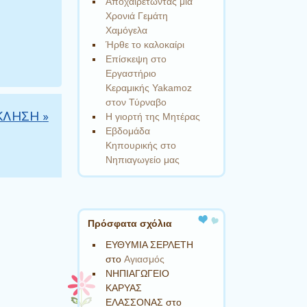
Αποχαιρετώντας μια
Χρονιά Γεμάτη
Χαμόγελα
Ήρθε το καλοκαίρι
Επίσκεψη στο
Εργαστήριο
Κεραμικής Yakamoz
στον Τύρναβο
ΚΛΗΣΗ
»
Η γιορτή της Μητέρας
Εβδομάδα
Κηπουρικής στο
Νηπιαγωγείο μας
Πρόσφατα σχόλια
ΕΥΘΥΜΙΑ ΣΕΡΛΕΤΗ
στο
Aγιασμός
ΝΗΠΙΑΓΩΓΕΙΟ
ΚΑΡΥΑΣ
ΕΛΑΣΣΟΝΑΣ
στο