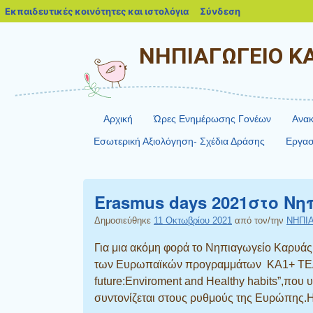
blogs.sch.gr
Εκπαιδευτικές κοινότητες και ιστολόγια
Σύνδεση
ΝΗΠΙΑΓΩΓΕΙΟ Κ
Αρχική
Ώρες Ενημέρωσης Γονέων
Ανακ
Εσωτερική Αξιολόγηση- Σχέδια Δράσης
Εργασ
Erasmus days 2021στο Ν
Δημοσιεύθηκε
11 Οκτωβρίου 2021
από τον/την
ΝΗΠΙ
Για μια ακόμη φορά το Νηπιαγωγείο Καρυάς
των Ευρωπαϊκών προγραμμάτων ΚΑ1+ TE
future:Εnviroment and Healthy habits”,που
συντονίζεται στους ρυθμούς της Ευρώπης.Η