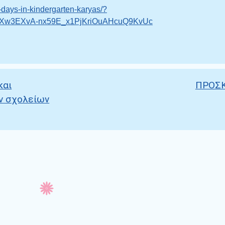
days-in-kindergarten-karyas/?
5Xw3EXvA-nx59E_x1PjKriOuAHcuQ9KvUc
και
ΠΡΟΣ
ν σχολείων