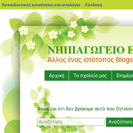
blogs.sch.gr
Εκπαιδευτικές κοινότητες και ιστολόγια
Σύνδεση
ΝΗΠΙΑΓΩΓΕΙΟ 
Άλλος ένας ιστότοπος Blogs
Μενού
Μετάβαση
Αρχική
Το σχολείο μας
Ενημέρ
σε
περιεχόμενο
Φαίνεται ότι δεν βρήκαμε αυτό που ζητούσα
Αναζήτηση