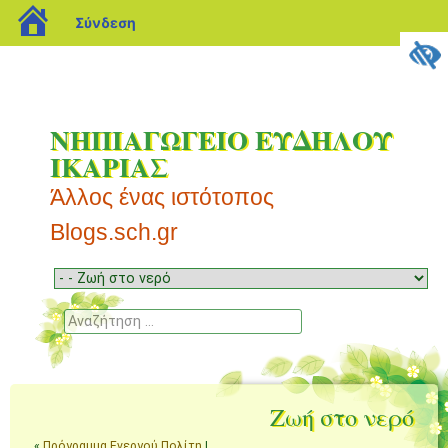
blogs.sch.gr
Σύνδεση
ΝΗΠΙΑΓΩΓΕΙΟ ΕΥΔΗΛΟΥ
ΙΚΑΡΙΑΣ
Άλλος ένας ιστότοπος
Blogs.sch.gr
Μενού
Μετάβαση
σε
Αναζήτηση
περιεχόμενο
Ζωή στο νερό
«
Πρόγραμμα Ενεργού Πολίτη
|