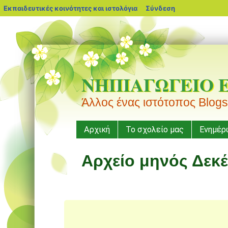
blogs.sch.gr
Εκπαιδευτικές κοινότητες και ιστολόγια
Σύνδεση
ΝΗΠΙΑΓΩΓΕΙΟ 
Άλλος ένας ιστότοπος Blogs
Μενού
Μετάβαση
Αρχική
Το σχολείο μας
Ενημέρ
σε
περιεχόμενο
Αρχείο μηνός
Δεκέ