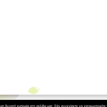
der Spring από
Ying Zhang
.
η δυνατή εμπειρία στη σελίδα μας. Εάν συνεχίσετε να χρησιμοποιείτε 