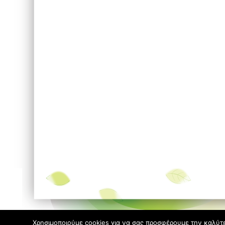
Υπερήφανα λειτουργεί με
blogs.sch.gr
| Θέμα Ten
Χρησιμοποιούμε cookies για να σας προσφέρουμε την καλύτερ