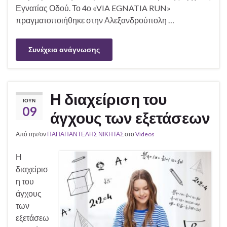
Εγνατίας Οδού. Το 4ο «VIA EGNATIA RUN»
πραγματοποιήθηκε στην Αλεξανδρούπολη …
Συνέχεια ανάγνωσης
Η διαχείριση του
ΙΟΎΝ
09
άγχους των εξετάσεων
Από την/ον
ΠΑΠΑΠΑΝΤΕΛΗΣ ΝΙΚΗΤΑΣ
στο
Videos
Η
διαχείρισ
η του
άγχους
των
εξετάσεω