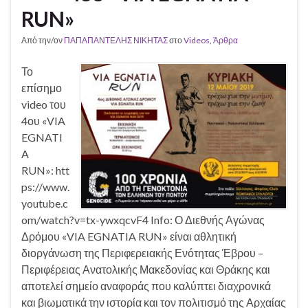
RUN»
Από την/ον
ΠΑΠΑΠΑΝΤΕΛΗΣ ΝΙΚΗΤΑΣ
στο
Videos
,
Άρθρα
Το
επίσημο
video του
4ου «VIA
EGNATI
A
RUN»: htt
ps://www.
youtube.c
om/watch?v=tx-ywxqcvF4 Info: Ο Διεθνής Αγώνας
Δρόμου «VIA EGNATIA RUN» είναι αθλητική
διοργάνωση της Περιφερειακής Ενότητας Έβρου –
Περιφέρειας Ανατολικής Μακεδονίας και Θράκης και
αποτελεί σημείο αναφοράς που καλύπτει διαχρονικά
και βιωματικά την ιστορία και τον πολιτισμό της Αρχαίας