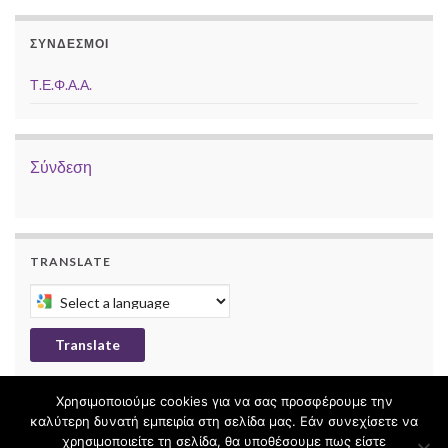
ΣΎΝΔΕΣΜΟΙ
Τ.Ε.Φ.Α.Α.
Σύνδεση
TRANSLATE
Select a language to translate this page
Translate
Χρησιμοποιούμε cookies για να σας προσφέρουμε την
καλύτερη δυνατή εμπειρία στη σελίδα μας. Εάν συνεχίσετε να
χρησιμοποιείτε τη σελίδα, θα υποθέσουμε πως είστε
© 2026 "Νους υγιής εν σώματι υγιεί".