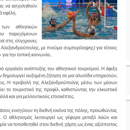
μας να ασχοληθούν
ά οφέλη.
των αθλητικών
ου παρεχόμενων
ρά στις σύγχρονες
Αλεξανδρούπολης, με πνεύμα συμπερίληψης) για τέτοιες
για την τοπική κοινωνία..
ό εργαλείο ανάπτυξης του αθλητικού τουρισμού. Η άφιξη
δημιουργεί αυξημένη ζήτηση σε μια αλυσίδα υπηρεσιών,
ρήσεις. Η προβολή της Αλεξανδρούπολης μέσω των μέσων
ι το τουριστικό της προφίλ, καθιστώντας την ελκυστικό
λλά και για μελλοντικούς επισκέπτες.
ράσεις ενισχύουν τη διεθνή εικόνα της πόλης, προωθώντας
ή. Ο αθλητισμός λειτουργεί ως γέφυρα μεταξύ λαών και
ρία να τοποθετηθεί στον διεθνή χάρτη ως ένας αξιόπιστος