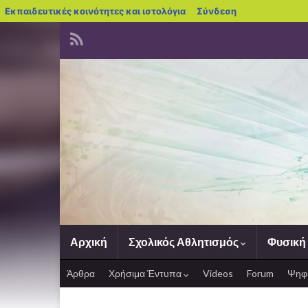
blogs.sch.gr
Εκπαιδευτικές κοινότητες και ιστολόγια
Σύνδεση
Αρχική
Σχολικός Αθλητισμός
Φυσική
Άρθρα
Χρήσιμα Έντυπα
Videos
Forum
Ψηφι