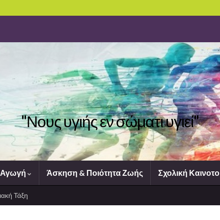
"Νους υγιής εν σώματι υγιεί"
 Αγωγή
Άσκηση & Ποιότητα Ζωής
Σχολική Καινοτο
ακή Τάξη