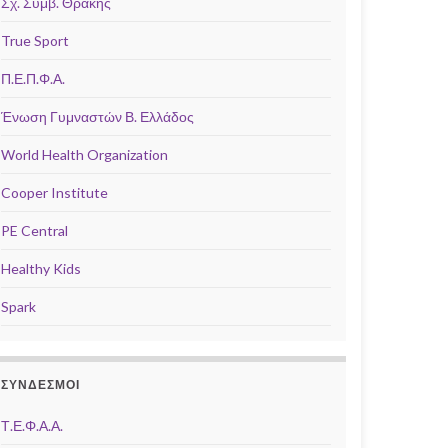
Σχ. Συμβ. Θράκης
True Sport
Π.Ε.Π.Φ.Α.
Ένωση Γυμναστών Β. Ελλάδος
World Health Organization
Cooper Institute
PE Central
Healthy Kids
Spark
ΣΎΝΔΕΣΜΟΙ
Τ.Ε.Φ.Α.Α.