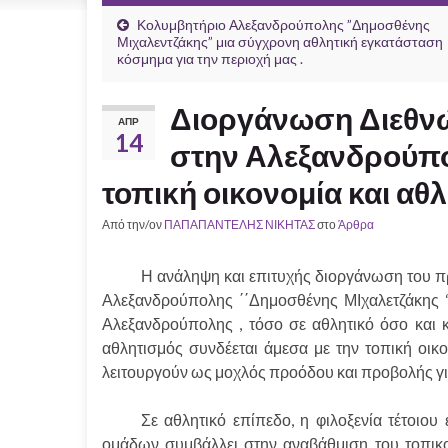
Κολυμβητήριο Αλεξανδρούπολης ”Δημοσθένης
Μιχαλεντζάκης” μια σύγχρονη αθλητική εγκατάσταση
κόσμημα για την περιοχή μας .
Διοργάνωση Διεθν
ΑΠΡ
14
στην Αλεξανδρούπο
τοπική οικονομία και αθ
Από την/ον
ΠΑΠΑΠΑΝΤΕΛΗΣ ΝΙΚΗΤΑΣ
στο
Άρθρα
Η ανάληψη και επιτυχής διοργάνωση του προ
Αλεξανδρούπολης ΄΄Δημοσθένης ΜΙχαλετζάκης 
Αλεξανδρούπολης , τόσο σε αθλητικό όσο και κ
αθλητισμός συνδέεται άμεσα με την τοπική οικο
λειτουργούν ως μοχλός προόδου και προβολής γι
Σε αθλητικό επίπεδο, η φιλοξενία τέτοιου 
ομάδων συμβάλλει στην αναβάθμιση του τοπικο