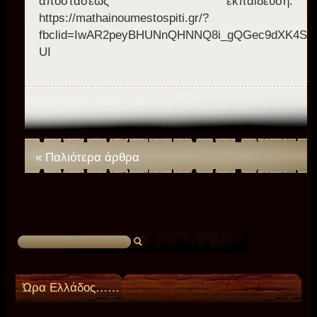
αποστάσεως εκπαίδευση.
https://mathainoumestospiti.gr/?
fbclid=IwAR2peyBHUNnQHNNQ8i_gQGec9dXK4S2
UI
« Παλιότερα άρθρα
Ώρα Ελλάδος……