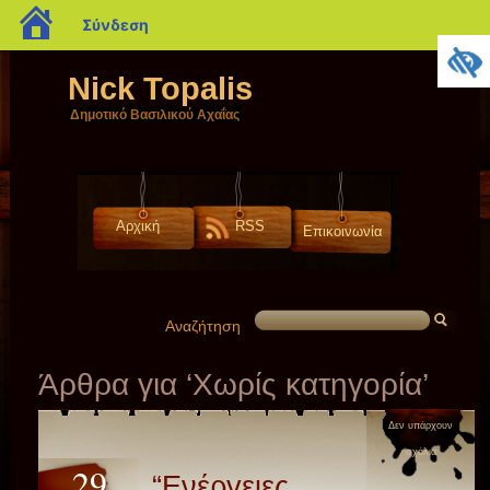
blogs.sch.gr
Σύνδεση
Nick Topalis
Δημοτικό Βασιλικού Αχαΐας
Αρχική
RSS
Επικοινωνία
Αναζήτηση
Άρθρα για ‘Χωρίς κατηγορία’
Δεν υπάρχουν
σχόλια
29
“Ενέργειες