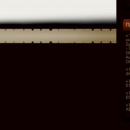
Π
εκ
Σχ
– 
Ολ
Αν
Ολ
Δ
Ε
ΕΟ
Α