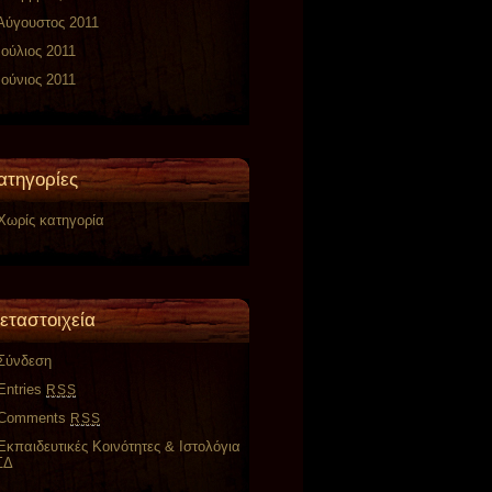
Αύγουστος 2011
Ιούλιος 2011
Ιούνιος 2011
ατηγορίες
Χωρίς κατηγορία
εταστοιχεία
Σύνδεση
Entries
RSS
Comments
RSS
Εκπαιδευτικές Κοινότητες & Ιστολόγια
ΣΔ