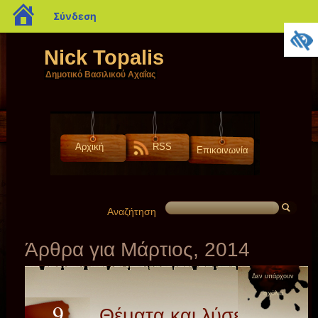
blogs.sch.gr
Σύνδεση
Nick Topalis
Δημοτικό Βασιλικού Αχαΐας
Αρχική
RSS
Επικοινωνία
Αναζήτηση
Άρθρα για Μάρτιος, 2014
Δεν υπάρχουν
σχόλια
9
Θέματα και λύσεις του