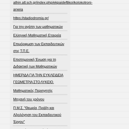
athin.att.sch.gr/index.php/ekpaideftikoi/kolokotroni-
arxeia
https://stadiodromia.gr/
Για την αγάπη των μαθηματικών
Ελληνική Μαθηματική Εταιρεία
Επιμόρφωση των Εκπαιδευτικών
στις Τ.Π.Ε.
Επιστημονική Ένωση για τη
Διδακτική των Μαθηματικών
ΗΜΕΡΙΔΑ ΓΙΑ ΤΗΝ ΕΥΚΛΕΙΔΕΙΑ
ΓΕΩΜΕΤΡΙΑ ΣΤΟ ΛΥΚΕΙΟ.
Μαθηματικός Περιηγητής
Μηχανή του χρόνου
Π.Μ.Σ. "Θεωρία, Πράξη και
Αξιολόγηση του Εκπαιδευτικού
Έργου"