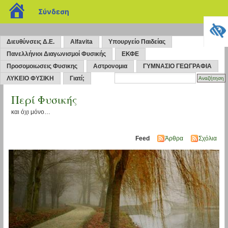
blogs.sch.gr
Σύνδεση
Διευθύνσεις Δ.Ε.
Alfavita
Υπουργείο Παιδείας
Πανελλήνιοι Διαγωνισμοί Φυσικής
ΕΚΦΕ
Προσομοιωσεις Φυσικης
Αστρονομια
ΓΥΜΝΑΣΙΟ ΓΕΩΓΡΑΦΙΑ
ΛΥΚΕΙΟ ΦΥΣΙΚΗ
Γιατί;
Περί Φυσικής
και όχι μόνο…
Feed
Άρθρα
Σχόλια