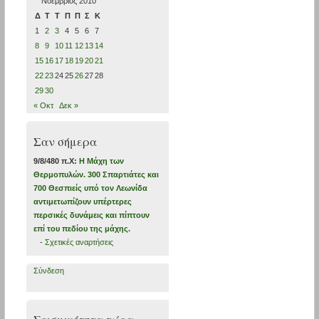
Νοέμβριος 2010
Δ
Τ
Τ
Π
Π
Σ
Κ
1
2
3
4
5
6
7
8
9
10
11
12
13
14
15
16
17
18
19
20
21
22
23
24
25
26
27
28
29
30
« Οκτ
Δεκ »
Σαν σήμερα
9/8/480 π.Χ:
Η Μάχη των
Θερμοπυλών. 300 Σπαρτιάτες και
700 Θεσπιείς υπό τον Λεωνίδα
αντιμετωπίζουν υπέρτερες
περσικές δυνάμεις και πίπτουν
επί του πεδίου της μάχης.
-
Σχετικές αναρτήσεις
Σύνδεση