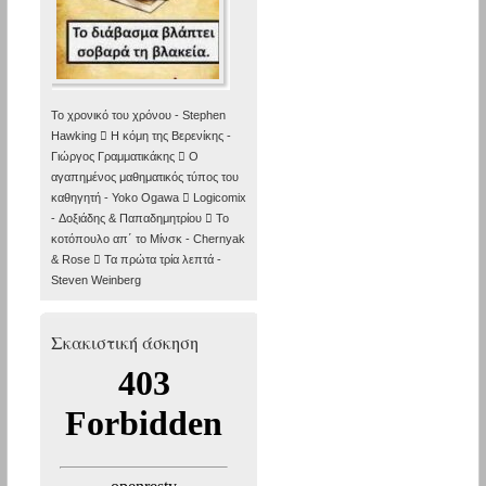
Το χρονικό του χρόνου - Stephen
Hawking  Η κόμη της Βερενίκης -
Γιώργος Γραμματικάκης  Ο
αγαπημένος μαθηματικός τύπος του
καθηγητή - Yoko Ogawa  Logicomix
- Δοξιάδης & Παπαδημητρίου  Το
κοτόπουλο απ΄ το Μίνσκ - Chernyak
& Rose  Τα πρώτα τρία λεπτά -
Steven Weinberg
Σκακιστική άσκηση