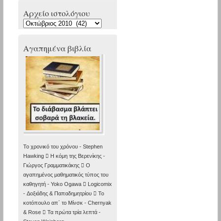
Αρχείο ιστολόγιου
Αρχείο
ιστολόγιου
Αγαπημένα βιβλία
Το χρονικό του χρόνου - Stephen
Hawking  Η κόμη της Βερενίκης -
Γιώργος Γραμματικάκης  Ο
αγαπημένος μαθηματικός τύπος του
καθηγητή - Yoko Ogawa  Logicomix
- Δοξιάδης & Παπαδημητρίου  Το
κοτόπουλο απ΄ το Μίνσκ - Chernyak
& Rose  Τα πρώτα τρία λεπτά -