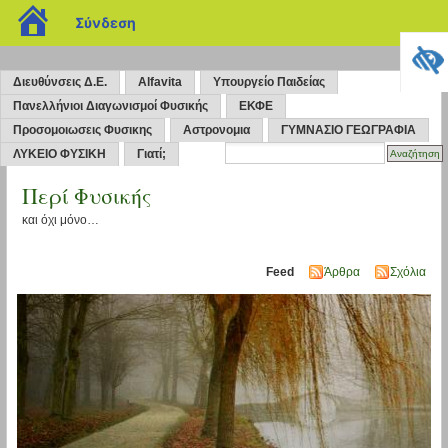
blogs.sch.gr
Σύνδεση
Διευθύνσεις Δ.Ε.
Alfavita
Υπουργείο Παιδείας
Πανελλήνιοι Διαγωνισμοί Φυσικής
ΕΚΦΕ
Προσομοιωσεις Φυσικης
Αστρονομια
ΓΥΜΝΑΣΙΟ ΓΕΩΓΡΑΦΙΑ
ΛΥΚΕΙΟ ΦΥΣΙΚΗ
Γιατί;
Περί Φυσικής
και όχι μόνο…
Feed
Άρθρα
Σχόλια