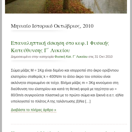
Μηνιαίο Ιστορικό Οκτώβριος, 2010
Επαναληπτική άσκηση στο κεφ.1 Φυσικής
Κατεύθυνσης Γ΄ Λυκείου
Δημοσιευμένο στην κατηγορία
Φυσική Κατ. Γ΄ Λυκείου
στις 31 Οκτ 2010
Σώμα μάζας Μ = 1Kg είναι δεμένο και ισορροπεί στο άκρο οριζόντιου
ελατηρίου σταθεράς k = 400N/m το άλλο άκρο του οποίου είναι
ακλόνητα στερεωμένο σε τοίχο. Βλήμα μάζας m = 3Kg κινούμενο στη
διεύθυνση του ελατηρίου και κατά τη θετική φορά με ταχύτητα uo =
80/3m/s συγκρούεται πλαστικά με το πρώτο σώμα και ξεκινά α.α.τ. α)Να
υπολογιστεί το πλάτος Α της ταλάντωσης β)Να […]
Διαβάστε το πλήρες άρθρο »