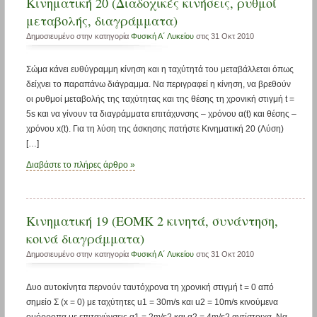
Κινηματική 20 (Διαδοχικές κινήσεις, ρυθμοί
μεταβολής, διαγράμματα)
Δημοσιευμένο στην κατηγορία
Φυσική Α΄ Λυκείου
στις 31 Οκτ 2010
Σώμα κάνει ευθύγραμμη κίνηση και η ταχύτητά του μεταβάλλεται όπως
δείχνει το παραπάνω διάγραμμα. Να περιγραφεί η κίνηση, να βρεθούν
οι ρυθμοί μεταβολής της ταχύτητας και της θέσης τη χρονική στιγμή t =
5s και να γίνουν τα διαγράμματα επιτάχυνσης – χρόνου α(t) και θέσης –
χρόνου x(t). Για τη λύση της άσκησης πατήστε Κινηματική 20 (Λύση)
[…]
Διαβάστε το πλήρες άρθρο »
Κινηματική 19 (ΕΟΜΚ 2 κινητά, συνάντηση,
κοινά διαγράμματα)
Δημοσιευμένο στην κατηγορία
Φυσική Α΄ Λυκείου
στις 31 Οκτ 2010
Δυο αυτοκίνητα περνούν ταυτόχρονα τη χρονική στιγμή t = 0 από
σημείο Σ (x = 0) με ταχύτητες u1 = 30m/s και u2 = 10m/s κινούμενα
ομόρροπα με επιταχύνσεις α1 = 2m/s2 και α2 = 4m/s2 αντίστοιχα. Να