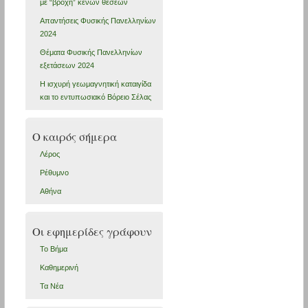
με “βροχή” κενών θέσεων
Απαντήσεις Φυσικής Πανελληνίων
2024
Θέματα Φυσικής Πανελληνίων
εξετάσεων 2024
Η ισχυρή γεωμαγνητική καταιγίδα
και το εντυπωσιακό Βόρειο Σέλας
Ο καιρός σήμερα
Λέρος
Ρέθυμνο
Αθήνα
Οι εφημερίδες γράφουν
Το Βήμα
Καθημερινή
Τα Νέα