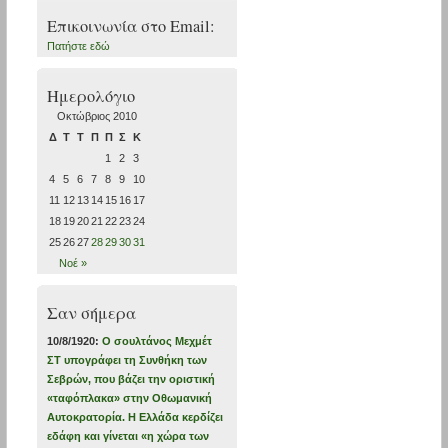
Επικοινωνία στο Εmail:
Πατήστε εδώ
Ημερολόγιο
Οκτώβριος 2010
Δ
Τ
Τ
Π
Π
Σ
Κ
1
2
3
4
5
6
7
8
9
10
11
12
13
14
15
16
17
18
19
20
21
22
23
24
25
26
27
28
29
30
31
Νοέ »
Σαν σήμερα
10/8/1920:
Ο σουλτάνος Μεχμέτ
ΣΤ υπογράφει τη Συνθήκη των
Σεβρών, που βάζει την οριστική
«ταφόπλακα» στην Οθωμανική
Αυτοκρατορία. Η Ελλάδα κερδίζει
εδάφη και γίνεται «η χώρα των