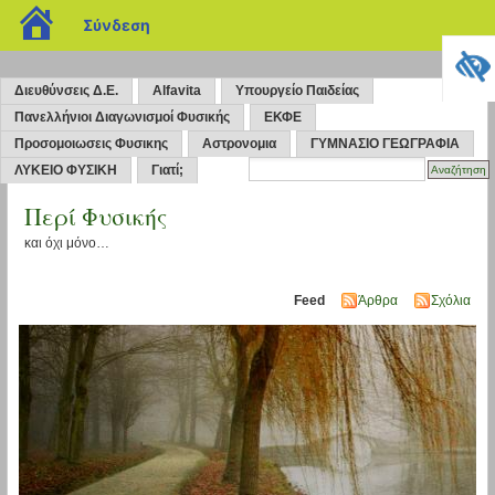
blogs.sch.gr
Σύνδεση
Διευθύνσεις Δ.Ε.
Alfavita
Υπουργείο Παιδείας
Πανελλήνιοι Διαγωνισμοί Φυσικής
ΕΚΦΕ
Προσομοιωσεις Φυσικης
Αστρονομια
ΓΥΜΝΑΣΙΟ ΓΕΩΓΡΑΦΙΑ
ΛΥΚΕΙΟ ΦΥΣΙΚΗ
Γιατί;
Περί Φυσικής
και όχι μόνο…
Feed
Άρθρα
Σχόλια