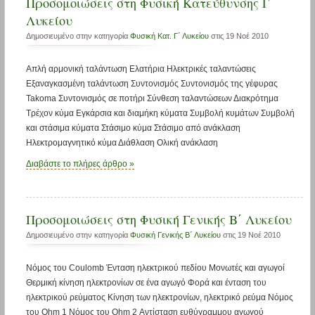
Προσομοιώσεις στη Φυσική Κατεύθυνσης Γ΄
Λυκείου
Δημοσιευμένο στην κατηγορία
Φυσική Κατ. Γ΄ Λυκείου
στις 19 Νοέ 2010
Απλή αρμονική ταλάντωση Ελατήρια Ηλεκτρικές ταλαντώσεις
Εξαναγκασμένη ταλάντωση Συντονισμός Συντονισμός της γέφυρας
Takoma Συντονισμός σε ποτήρι Σύνθεση ταλαντώσεων Διακρότημα
Τρέχον κύμα Εγκάρσια και διαμήκη κύματα Συμβολή κυμάτων Συμβολή
και στάσιμα κύματα Στάσιμο κύμα Στάσιμο από ανάκλαση
Ηλεκτρομαγνητικό κύμα Διάθλαση Ολική ανάκλαση
Διαβάστε το πλήρες άρθρο »
Προσομοιώσεις στη Φυσική Γενικής Β΄ Λυκείου
Δημοσιευμένο στην κατηγορία
Φυσική Γενικής Β΄ Λυκείου
στις 19 Νοέ 2010
Νόμος του Coulomb Ένταση ηλεκτρικού πεδίου Μονωτές και αγωγοί
Θερμική κίνηση ηλεκτρονίων σε ένα αγωγό Φορά και ένταση του
ηλεκτρικού ρεύματος Κίνηση των ηλεκτρονίων, ηλεκτρικό ρεύμα Νόμος
του Ohm 1 Νόμος του Ohm 2 Αντίσταση ευθύγραμμου αγωγού