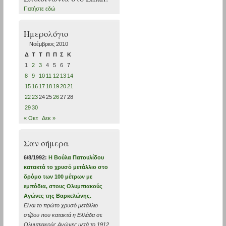
Πατήστε εδώ
Ημερολόγιο
Νοέμβριος 2010
Δ
Τ
Τ
Π
Π
Σ
Κ
1
2
3
4
5
6
7
8
9
10
11
12
13
14
15
16
17
18
19
20
21
22
23
24
25
26
27
28
29
30
« Οκτ
Δεκ »
Σαν σήμερα
6/8/1992:
Η Βούλα Πατουλίδου
κατακτά το χρυσό μετάλλιο στο
δρόμο των 100 μέτρων με
εμπόδια, στους Ολυμπιακούς
Αγώνες της Βαρκελώνης.
Είναι το πρώτο χρυσό μετάλλιο
στίβου που κατακτά η Ελλάδα σε
Ολυμπιακούς Αγώνες μετά το 1912