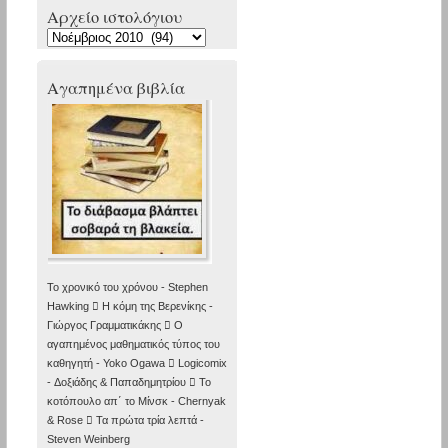
Αρχείο ιστολόγιου
Αρχείο
ιστολόγιου
Αγαπημένα βιβλία
Το χρονικό του χρόνου - Stephen
Hawking  Η κόμη της Βερενίκης -
Γιώργος Γραμματικάκης  Ο
αγαπημένος μαθηματικός τύπος του
καθηγητή - Yoko Ogawa  Logicomix
- Δοξιάδης & Παπαδημητρίου  Το
κοτόπουλο απ΄ το Μίνσκ - Chernyak
& Rose  Τα πρώτα τρία λεπτά -
Steven Weinberg