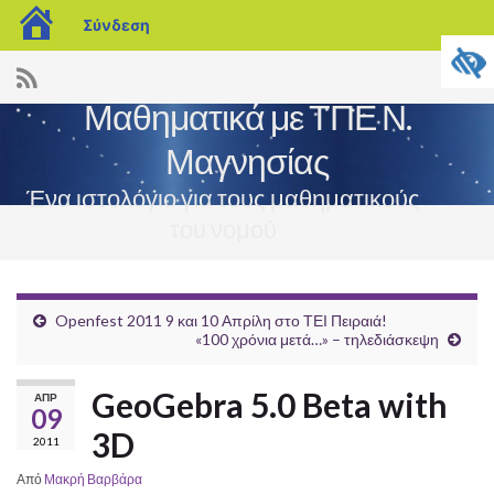
blogs.sch.gr
Σύνδεση
Μαθηματικά με ΤΠΕ Ν.
Μαγνησίας
Ένα ιστολόγιο για τους μαθηματικούς
του νομού
Εναλ
πλοή
Openfest 2011 9 και 10 Απρίλη στο ΤΕΙ Πειραιά!
«100 χρόνια μετά…» – τηλεδιάσκεψη
GeoGebra 5.0 Beta with
ΑΠΡ
09
3D
2011
Από
Μακρή Βαρβάρα