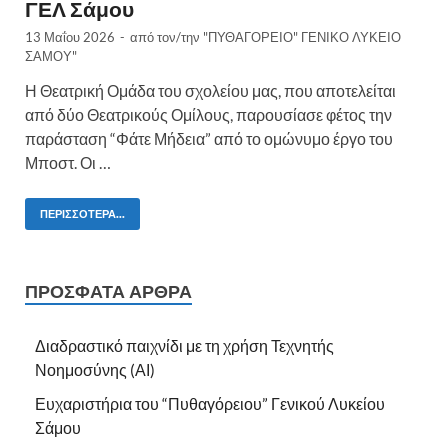
ΓΕΛ Σάμου
13 Μαΐου 2026
-
από τον/την
"ΠΥΘΑΓΟΡΕΙΟ" ΓΕΝΙΚΟ ΛΥΚΕΙΟ
ΣΑΜΟΥ"
Η Θεατρική Ομάδα του σχολείου μας, που αποτελείται
από δύο Θεατρικούς Ομίλους, παρουσίασε φέτος την
παράσταση “Φάτε Μήδεια” από το ομώνυμο έργο του
Μποστ. Οι …
ΠΕΡΙΣΣΌΤΕΡΑ...
ΠΡΌΣΦΑΤΑ ΆΡΘΡΑ
Διαδραστικό παιχνίδι με τη χρήση Τεχνητής
Νοημοσύνης (ΑΙ)
Ευχαριστήρια του “Πυθαγόρειου” Γενικού Λυκείου
Σάμου