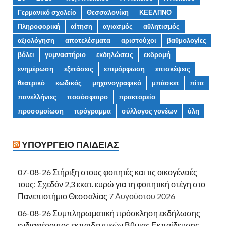
Γερμανικό σχολείο
Θεσσαλονίκη
ΚΕΕΛΠΝΟ
Πληροφορική
αίτηση
αγιασμός
αθλητισμός
αξιολόγηση
αποτελέσματα
αριστούχοι
βαθμολογίες
βόλει
γυμναστήριο
εκδηλώσεις
εκδρομή
ενημέρωση
εξετάσεις
επιμόρφωση
επισκέψεις
θεατρικό
κωδικός
μηχανογραφικό
μπάσκετ
πίτα
πανελλήνιες
ποσόσφαιρο
πρακτορείο
προσομοίωση
πρόγραμμα
σύλλογος γονέων
ύλη
ΥΠΟΥΡΓΕΊΟ ΠΑΙΔΕΊΑΣ
07-08-26 Στήριξη στους φοιτητές και τις οικογένειές
τους: Σχεδόν 2,3 εκατ. ευρώ για τη φοιτητική στέγη στο
Πανεπιστήμιο Θεσσαλίας
7 Αυγούστου 2026
06-08-26 Συμπληρωματική πρόσκληση εκδήλωσης
ενδιαφέροντος εκπαιδευτικών Βθμιας Εκπαίδευσης