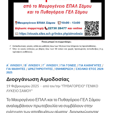
Α΄ ΛΥΚΕΊΟΥ
/
Β΄ ΛΥΚΕΊΟΥ
/
Γ΄ ΛΥΚΕΊΟΥ
/
ΓΙΑ ΓΟΝΕΊΣ
/
ΓΙΑ ΚΑΘΗΓΗΤΈΣ
/
ΓΙΑ ΜΑΘΗΤΈΣ
/
ΔΡΑΣΤΗΡΙΌΤΗΤΕΣ
/
ΕΝΗΜΈΡΩΣΗ
/
ΣΧΟΛΙΚΌ ΈΤΟΣ 2024-
2025
Διοργάνωση Αιμοδοσίας
19 Φεβρουαρίου 2025
-
από τον/την
"ΠΥΘΑΓΟΡΕΙΟ" ΓΕΝΙΚΟ
ΛΥΚΕΙΟ ΣΑΜΟΥ"
Το Μαυρογένειο ΕΠΑΛ και το Πυθαγόρειο ΓΕΛ Σάμου
αναλαμβάνουν πρωτοβουλία να συμβάλουν στην
ενίσχυση των αποθεμάτων αίματος, διοργανώνοντας