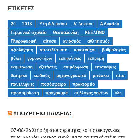
ΕΤΙΚΈΤΕΣ
20
2018
Ύλη Α Λυκείου
Α΄ Λυκείου
Α Λυκείου
Γερμανικό σχολείο
Θεσσαλονίκη
ΚΕΕΛΠΝΟ
Πληροφορική
αίτηση
αγιασμός
αθλητισμός
αξιολόγηση
αποτελέσματα
αριστούχοι
βαθμολογίες
βόλει
γυμναστήριο
εκδηλώσεις
εκδρομή
ενημέρωση
εξετάσεις
επιμόρφωση
επισκέψεις
θεατρικό
κωδικός
μηχανογραφικό
μπάσκετ
πίτα
πανελλήνιες
ποσόσφαιρο
πρακτορείο
προσομοίωση
πρόγραμμα
σύλλογος γονέων
ύλη
ΥΠΟΥΡΓΕΊΟ ΠΑΙΔΕΊΑΣ
07-08-26 Στήριξη στους φοιτητές και τις οικογένειές
τους: Σχεδόν 2,3 εκατ. ευρώ για τη φοιτητική στέγη στο