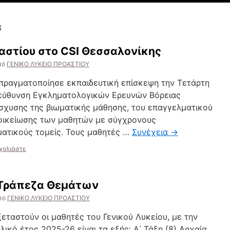
6
οαστίου στο CSI Θεσσαλονίκης
πό
ΓΕΝΙΚΟ ΛΥΚΕΙΟ ΠΡΟΑΣΤΙΟΥ
 πραγματοποίησε εκπαιδευτική επίσκεψη την Τετάρτη
ιεύθυνση Εγκληματολογικών Ερευνών Βόρειας
ίσχυσης της βιωματικής μάθησης, του επαγγελματικού
οικείωσης των μαθητών με σύγχρονους
ματικούς τομείς. Τους μαθητές …
Συνέχεια
→
χολιάστε
 Τράπεζα Θεμάτων
πό
ΓΕΝΙΚΟ ΛΥΚΕΙΟ ΠΡΟΑΣΤΙΟΥ
εταστούν οι μαθητές του Γενικού Λυκείου, με την
ικό έτος 2025-26 είναι τα εξής: Α΄ Τάξη (8) Αρχαία