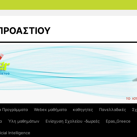
 ΠΡΟΑΣΤΙΟΥ
ά Προγράμματα
Webex μαθήματα
καθηγητες
Πανελλαδικές
Σχ
α
Ύλη μαθημάτων
Ενίσχυση Σχολείου -δωρεές
Epas_Greece
ficial Intelligence