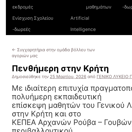
εκδρομές
μαθημάτων
-δω
Ενίσχυση Σχολείου
Artificial
-δωρεές
Intelligence
←
Συγχαρητήρια στην ομάδα βόλλευ των
αγοριών μας
Πενθήμερη στην Κρήτη
Δημοσιεύθηκε την
25 Μαρτίου, 2026
από
ΓΕΝΙΚΟ ΛΥΚΕΙΟ 
Με ιδιαίτερη επιτυχία πραγματοπ
πολυήμερη εκπαιδευτική
επίσκεψη μαθητών του Γενικού Λ
στην Κρήτη και στο
ΚΕΠΕΑ Αρχανών Ρούβα – Γουβών, 
περιβαλλοντικού