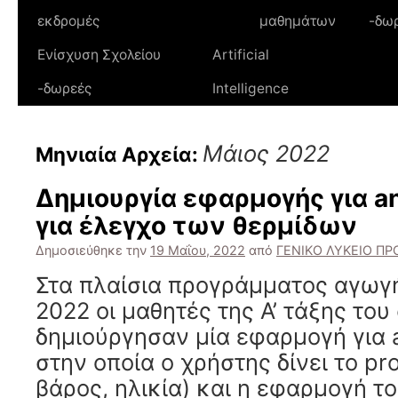
εκδρομές
μαθημάτων
-δω
Ενίσχυση Σχολείου
Artificial
-δωρεές
Intelligence
Μάιος 2022
Μηνιαία Αρχεία:
Δημιουργία εφαρμογής για a
για έλεγχο των θερμίδων
Δημοσιεύθηκε την
19 Μαΐου, 2022
από
ΓΕΝΙΚΟ ΛΥΚΕΙΟ ΠΡ
Στα πλαίσια προγράμματος αγωγή
2022 οι μαθητές της Α’ τάξης του
δημιούργησαν μία εφαρμογή για 
στην οποία ο χρήστης δίνει το pro
βάρος, ηλικία) και η εφαρμογή το