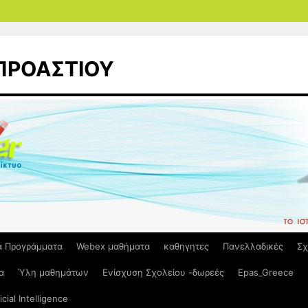
 ΠΡΟΑΣΤΙΟΥ
ά Προγράμματα
Webex μαθήματα
καθηγητες
Πανελλαδικές
Σχ
α
Ύλη μαθημάτων
Ενίσχυση Σχολείου -δωρεές
Epas_Greece
ficial Intelligence