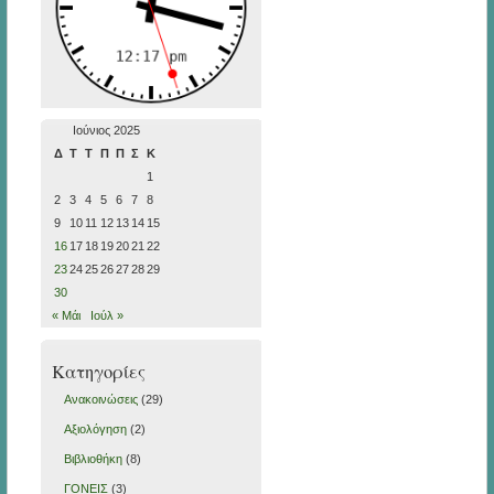
Ιούνιος 2025
Δ
Τ
Τ
Π
Π
Σ
Κ
1
2
3
4
5
6
7
8
9
10
11
12
13
14
15
16
17
18
19
20
21
22
23
24
25
26
27
28
29
30
« Μάι
Ιούλ »
Kατηγορίες
Ανακοινώσεις
(29)
Αξιολόγηση
(2)
Βιβλιοθήκη
(8)
ΓΟΝΕΙΣ
(3)