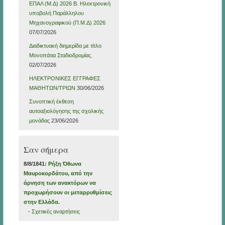
ΕΠΑΛ (Μ.Δ) 2026 Β. Ηλεκτρονική
υποβολή Παράλληλου
Μηχανογραφικού (Π.Μ.Δ) 2026
07/07/2026
Διαδικτυακή διημερίδα με τίτλο
Μονοπάτια Σταδιοδρομίας.
02/07/2026
ΗΛΕΚΤΡΟΝΙΚΕΣ ΕΓΓΡΑΦΕΣ
ΜΑΘΗΤΩΝ/ΤΡΙΩΝ
30/06/2026
Συνοπτική έκθεση
αυτοαξιολόγησης της σχολικής
μονάδας
23/06/2026
Σαν σήμερα
8/8/1841:
Ρήξη Όθωνα 
Μαυροκορδάτου, από την
άρνηση των ανακτόρων να
προχωρήσουν οι μεταρρυθμίσεις
στην Ελλάδα.
-
Σχετικές αναρτήσεις