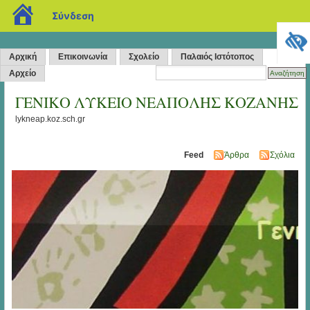
blogs.sch.gr
Σύνδεση
Αρχική
Επικοινωνία
Σχολείο
Παλαιός Ιστότοπος
Αρχείο
ΓΕΝΙΚΟ ΛΥΚΕΙΟ ΝΕΑΠΟΛΗΣ ΚΟΖΑΝΗΣ
lykneap.koz.sch.gr
Feed
Άρθρα
Σχόλια