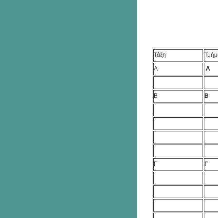
Τάξη
Τμήμ
Α
Α
Β
Β
Γ
Γ