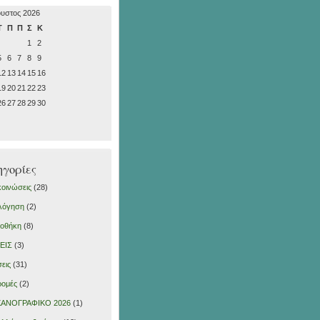
υστος 2026
Τ
Π
Π
Σ
Κ
1
2
5
6
7
8
9
12
13
14
15
16
19
20
21
22
23
26
27
28
29
30
γορίες
οινώσεις
(28)
λόγηση
(2)
ιοθήκη
(8)
ΕΙΣ
(3)
εις
(31)
ρομές
(2)
ΑΝΟΓΡΑΦΙΚΟ 2026
(1)