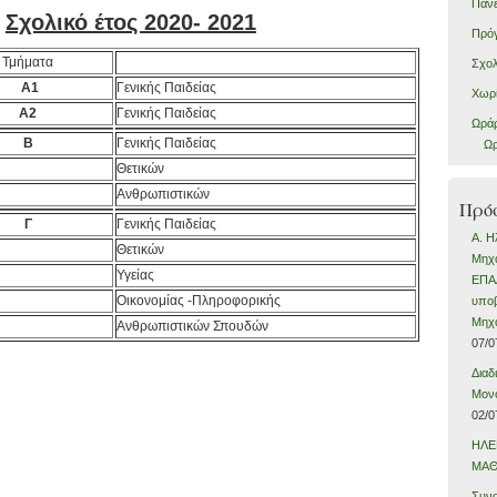
Πανε
Σχολικό έτος 2020- 2021
Πρό
Τμήματα
Σχολ
Α1
Γενικής Παιδείας
Χωρί
A2
Γενικής Παιδείας
Ωράρ
Β
Γενικής Παιδείας
Ωρ
Θετικών
Ανθρωπιστικών
Πρό
Γ
Γενικής Παιδείας
Α. Η
Θετικών
Μηχα
Υγείας
ΕΠΑΛ
Οικονομίας -Πληροφορικής
υπο
Μηχα
Ανθρωπιστικών Σπουδών
07/0
Διαδ
Μονο
02/0
ΗΛΕ
ΜΑΘ
Συνο