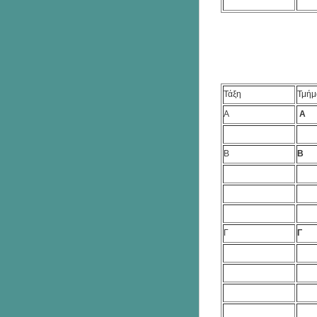
Τάξη
Τμήμ
Α
Α
Β
Β
Γ
Γ