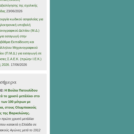
αξιολόγησης της σχολικής
άδας
23/06/2026
ουργία κωδικού ασφαλείας για
ηλεκτρονική υποβολή
νογραφικού Δελτίου (Μ.Δ.)
για εισαγωγή στην
οβάθμια Εκπαίδευση και
άλληλου Μηχανογραφικού
ίου (Π.Μ.Δ.) για εισαγωγή σε
σιες Σ.Α.Ε.Κ. (πρώην Ι.Ε.Κ.)
ς 2026.
17/06/2026
 σήμερα
92:
Η Βούλα Πατουλίδου
τά το χρυσό μετάλλιο στο
 των 100 μέτρων με
ια, στους Ολυμπιακούς
ς της Βαρκελώνης.
το πρώτο χρυσό μετάλλιο
 που κατακτά η Ελλάδα σε
ακούς Αγώνες μετά το 1912