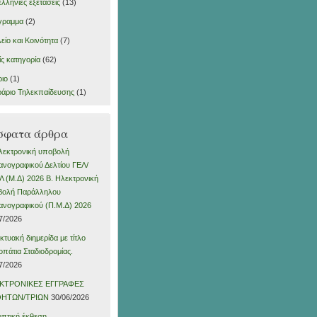
λλήνιες εξετάσεις
(13)
γραμμα
(2)
είο και Κοινότητα
(7)
ς κατηγορία
(62)
ιο
(1)
άριο Τηλεκπαίδευσης
(1)
σφατα άρθρα
λεκτρονική υποβολή
νογραφικού Δελτίου ΓΕΛ/
 (Μ.Δ) 2026 Β. Ηλεκτρονική
βολή Παράλληλου
νογραφικού (Π.Μ.Δ) 2026
7/2026
ικτυακή διημερίδα με τίτλο
πάτια Σταδιοδρομίας.
7/2026
ΚΤΡΟΝΙΚΕΣ ΕΓΓΡΑΦΕΣ
ΗΤΩΝ/ΤΡΙΩΝ
30/06/2026
πτική έκθεση