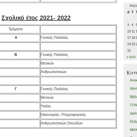
Αύγο
Δ
Τ
Σχολικό έτος 2021- 2022
3
4
Τμήματα
10
11
Α
Γενικής Παιδείας
17
18
24
25
31
Β
Γενικής Παιδείας
« Ιούλ
Θετικών
Kατη
Ανθρωπιστικών
Ανακ
Αξιο
Γ
Γενικής Παιδείας
Βιβλ
Θετικών
ΓΟΝ
Υγείας
Δράσ
Οικονομίας -Πληροφορικής
Εκδ
Ανθρωπιστικών Σπουδών
ΜΗΧ