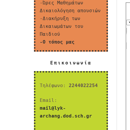
-Ώρες Μαθημάτων
Δικαιολόγηση απουσιών
-Διακήρυξη των
Δικαιωμάτων του
Παιδιού
-Ο τόπος μας
Επικοινωνία
Τηλέφωνο:
2244022254
Email:
mail@lyk-
archang.dod.sch.gr