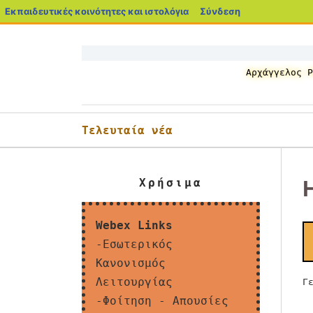
blogs.sch.gr
Εκπαιδευτικές κοινότητες και ιστολόγια
Σύνδεση
Μετάβαση
σε
περιεχόμενο
Αρχάγγελος Ρ
Τελευταία νέα
Χρήσιμα
Webex Links
-Εσωτερικός
Κανονισμός
Λειτουργίας
Γ
-Φοίτηση - Απουσίες