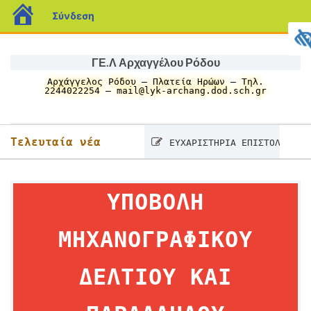
blogs.sch.gr
Σύνδεση
Μετάβαση
σε
ΓΕ.Λ Αρχαγγέλου Ρόδου
περιεχόμενο
Αρχάγγελος Ρόδου – Πλατεία Ηρώων – Τηλ.
2244022254 – mail@lyk-archang.dod.sch.gr
Τελευταία νέα
ΕΥΧΑΡΙΣΤΗΡΙΑ ΕΠΙΣΤΟΛΗ
ΥΠΟΒΟΛΗ
ΜΗΧΑΝΟΓΡΑΦΙΚΟΥ
ΔΕΛΤΙΟΥ ΚΑΙ