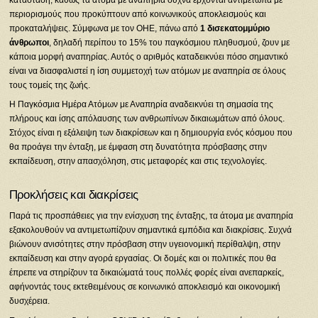
περιορισμούς που προκύπτουν από κοινωνικούς αποκλεισμούς και
προκαταλήψεις. Σύμφωνα με τον ΟΗΕ, πάνω από
1 δισεκατομμύριο
άνθρωποι
, δηλαδή περίπου το 15% του παγκόσμιου πληθυσμού, ζουν με
κάποια μορφή αναπηρίας. Αυτός ο αριθμός καταδεικνύει πόσο σημαντικό
είναι να διασφαλιστεί η ίση συμμετοχή των ατόμων με αναπηρία σε όλους
τους τομείς της ζωής.
Η Παγκόσμια Ημέρα Ατόμων με Αναπηρία αναδεικνύει τη σημασία της
πλήρους και ίσης απόλαυσης των ανθρωπίνων δικαιωμάτων από όλους.
Στόχος είναι η εξάλειψη των διακρίσεων και η δημιουργία ενός κόσμου που
θα προάγει την ένταξη, με έμφαση στη δυνατότητα πρόσβασης στην
εκπαίδευση, στην απασχόληση, στις μεταφορές και στις τεχνολογίες.
Προκλήσεις και διακρίσεις
Παρά τις προσπάθειες για την ενίσχυση της ένταξης, τα άτομα με αναπηρία
εξακολουθούν να αντιμετωπίζουν σημαντικά εμπόδια και διακρίσεις. Συχνά
βιώνουν ανισότητες στην πρόσβαση στην υγειονομική περίθαλψη, στην
εκπαίδευση και στην αγορά εργασίας. Οι δομές και οι πολιτικές που θα
έπρεπε να στηρίζουν τα δικαιώματά τους πολλές φορές είναι ανεπαρκείς,
αφήνοντάς τους εκτεθειμένους σε κοινωνικό αποκλεισμό και οικονομική
δυσχέρεια.