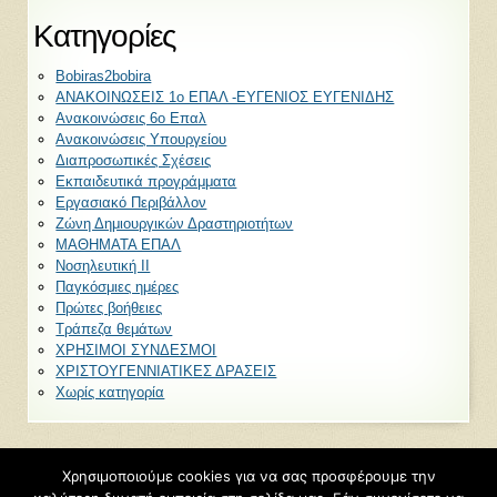
Kατηγορίες
Bobiras2bobira
ΑΝΑΚΟΙΝΩΣΕΙΣ 1ο ΕΠΑΛ -ΕΥΓΕΝΙΟΣ ΕΥΓΕΝΙΔΗΣ
Ανακοινώσεις 6ο Επαλ
Ανακοινώσεις Υπουργείου
Διαπροσωπικές Σχέσεις
Εκπαιδευτικά προγράμματα
Εργασιακό Περιβάλλον
Ζώνη Δημιουργικών Δραστηριοτήτων
ΜΑΘΗΜΑΤΑ ΕΠΑΛ
Νοσηλευτική ΙΙ
Παγκόσμιες ημέρες
Πρώτες βοήθειες
Τράπεζα θεμάτων
ΧΡΗΣΙΜΟΙ ΣΥΝΔΕΣΜΟΙ
ΧΡΙΣΤΟΥΓΕΝΝΙΑΤΙΚΕΣ ΔΡΑΣΕΙΣ
Χωρίς κατηγορία
Χρησιμοποιούμε cookies για να σας προσφέρουμε την