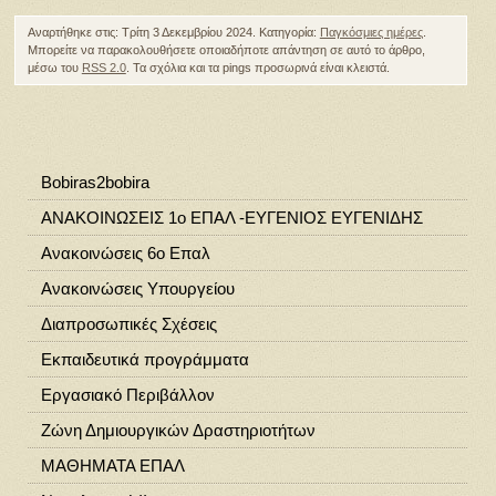
Αναρτήθηκε στις: Τρίτη 3 Δεκεμβρίου 2024. Κατηγορία:
Παγκόσμιες ημέρες
.
Μπορείτε να παρακολουθήσετε οποιαδήποτε απάντηση σε αυτό το άρθρο,
μέσω του
RSS 2.0
. Τα σχόλια και τα pings προσωρινά είναι κλειστά.
Bobiras2bobira
ΑΝΑΚΟΙΝΩΣΕΙΣ 1ο ΕΠΑΛ -ΕΥΓΕΝΙΟΣ ΕΥΓΕΝΙΔΗΣ
Ανακοινώσεις 6ο Επαλ
Ανακοινώσεις Υπουργείου
Διαπροσωπικές Σχέσεις
Εκπαιδευτικά προγράμματα
Εργασιακό Περιβάλλον
Ζώνη Δημιουργικών Δραστηριοτήτων
ΜΑΘΗΜΑΤΑ ΕΠΑΛ