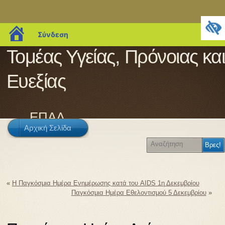
blogs.sch.gr
Σύνδεση
Τομέας Υγείας, Πρόνοιας και
Ευεξίας
ΕΠΑΛ
Αρχική Σελίδα
«
Η Παγκόσμια Ημέρα Ενημέρωσης κατά του AIDS 1η Δεκεμβρίου
Παγκόσμια Ημέρα Εθελοντισμού 5 Δεκεμβρίου
»