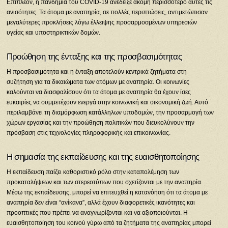
Επιπλέον, η πανδημία του COVID-19 ανέδειξε ακόμη περισσότερο αυτές τις
ανισότητες. Τα άτομα με αναπηρία, σε πολλές περιπτώσεις, αντιμετώπισαν
μεγαλύτερες προκλήσεις λόγω έλλειψης προσαρμοσμένων υπηρεσιών
υγείας και υποστηρικτικών δομών.
Προώθηση της ένταξης και της προσβασιμότητας
Η προσβασιμότητα και η ένταξη αποτελούν κεντρικά ζητήματα στη
συζήτηση για τα δικαιώματα των ατόμων με αναπηρία. Οι κοινωνίες
καλούνται να διασφαλίσουν ότι τα άτομα με αναπηρία θα έχουν ίσες
ευκαιρίες να συμμετέχουν ενεργά στην κοινωνική και οικονομική ζωή. Αυτό
περιλαμβάνει τη διαμόρφωση κατάλληλων υποδομών, την προσαρμογή των
χώρων εργασίας και την προώθηση πολιτικών που διευκολύνουν την
πρόσβαση στις τεχνολογίες πληροφορικής και επικοινωνίας.
Η σημασία της εκπαίδευσης και της ευαισθητοποίησης
Η εκπαίδευση παίζει καθοριστικό ρόλο στην καταπολέμηση των
προκαταλήψεων και των στερεοτύπων που σχετίζονται με την αναπηρία.
Μέσω της εκπαίδευσης, μπορεί να επιτευχθεί η κατανόηση ότι τα άτομα με
αναπηρία δεν είναι “ανίκανα”, αλλά έχουν διαφορετικές ικανότητες και
προοπτικές που πρέπει να αναγνωρίζονται και να αξιοποιούνται. Η
ευαισθητοποίηση του κοινού γύρω από τα ζητήματα της αναπηρίας μπορεί