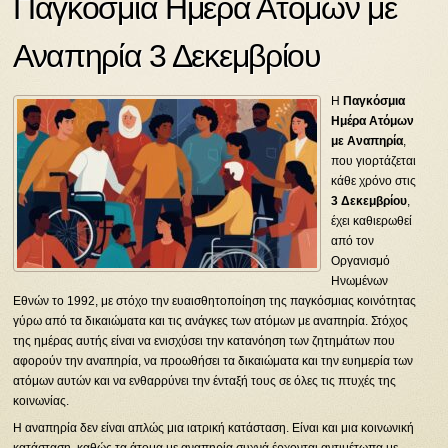
Παγκόσμια Ημέρα Ατόμων με
Αναπηρία 3 Δεκεμβρίου
Η
Παγκόσμια
Ημέρα Ατόμων
με Αναπηρία
,
που γιορτάζεται
κάθε χρόνο στις
3 Δεκεμβρίου
,
έχει καθιερωθεί
από τον
Οργανισμό
Ηνωμένων
Εθνών το 1992, με στόχο την ευαισθητοποίηση της παγκόσμιας κοινότητας
γύρω από τα δικαιώματα και τις ανάγκες των ατόμων με αναπηρία. Στόχος
της ημέρας αυτής είναι να ενισχύσει την κατανόηση των ζητημάτων που
αφορούν την αναπηρία, να προωθήσει τα δικαιώματα και την ευημερία των
ατόμων αυτών και να ενθαρρύνει την ένταξή τους σε όλες τις πτυχές της
κοινωνίας.
Η αναπηρία δεν είναι απλώς μια ιατρική κατάσταση. Είναι και μια κοινωνική
κατάσταση, καθώς τα άτομα με αναπηρία συχνά έρχονται αντιμέτωπα με