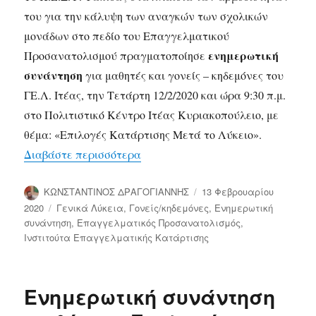
του για την κάλυψη των αναγκών των σχολικών
μονάδων στο πεδίο του Επαγγελματικού
ενημερωτική
Προσανατολισμού πραγματοποίησε
συνάντηση
για μαθητές και γονείς – κηδεμόνες του
ΓΕ.Λ. Ιτέας, την Τετάρτη 12/2/2020 και ώρα 9:30 π.μ.
στο Πολιτιστικό Κέντρο Ιτέας Κυριακοπούλειο, με
θέμα: «Επιλογές Κατάρτισης Μετά το Λύκειο».
“Πραγματοποίηση ενημερωτικής σ
Διαβάστε περισσότερα
Συντάκτης
Δημοσιεύτηκε
ΚΩΝΣΤΑΝΤΙΝΟΣ ΔΡΑΓΟΓΙΑΝΝΗΣ
13 Φεβρουαρίου
την
Κατηγορίες
2020
Γενικά Λύκεια
,
Γονείς/κηδεμόνες
,
Ενημερωτική
συνάντηση
,
Επαγγελματικός Προσανατολισμός
,
Ινστιτούτα Επαγγελματικής Κατάρτισης
Ενημερωτική συνάντηση