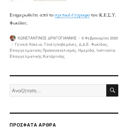
Ενημερωθείτε από το
σχετικό έγγραφο
του Κ.Ε.Σ.Υ.
Φωκίδας.
Συντάκτης
Δημοσιεύτηκε
ΚΩΝΣΤΑΝΤΙΝΟΣ ΔΡΑΓΟΓΙΑΝΝΗΣ
6 Φεβρουαρίου 2020
την
Κατηγορίες
Γενικά Λύκεια
,
Γονείς/κηδεμόνες
,
Δ.Δ.Ε. Φωκίδας
,
Επαγγελματικός Προσανατολισμός
,
Ημερίδα
,
Ινστιτούτα
Επαγγελματικής Κατάρτισης
ΑΝΑ
Αναζήτηση
για:
ΠΡΌΣΦΑΤΑ ΆΡΘΡΑ