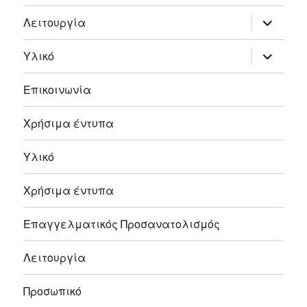
επέκτασ
Λειτουργία
του
μενού
απόγονο
επέκτασ
Υλικό
του
μενού
απόγονο
Επικοινωνία
Χρήσιμα έντυπα
Υλικό
Χρήσιμα έντυπα
Επαγγελματικός Προσανατολισμός
Λειτουργία
Προσωπικό