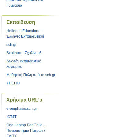
υλικό για Δημοτικό και
Γυμνάσιο
Εκπαίδευση
Hellenes Educators –
Έλληνες Eκπαιδευτικοί
sch.gr
Sxolinux – Σχολίνουξ
Δωρεάν εκπαιδευτικό
λογισμικό
Μαθητική Πύλη από το sch.gr
ΥΠΕΠΘ
Χρήσιμα URL's
e-emphasis.sch.gr
ICT4T
One Laptop Per Child –
Πανεπιστήμιο Πατρών /
ΕΑΙΤΥ