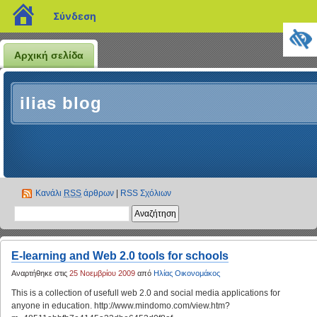
blogs.sch.gr
Σύνδεση
Αρχική σελίδα
ilias blog
Κανάλι
RSS
άρθρων
|
RSS Σχόλιων
E-learning and Web 2.0 tools for schools
Αναρτήθηκε στις
25 Νοεμβρίου 2009
από
Ηλίας Οικονομάκος
This is a collection of usefull web 2.0 and social media applications for
anyone in education. http://www.mindomo.com/view.htm?