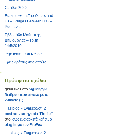
CanSat 2020
Erasmus+ – «The Others and
Us – Bridges Between Us» –
Ρουμανία
Εβδομάδα Μαθητικής
Δημιουργίας – Τρίτη
14/5/2019
jego team – On Net Air
Τρεις δράσεις στις οποίες…
Πρόσφατα σχόλια
gidarakos
στο
Δημιουργία
διαδραστικού πίνακα με το
Wiimote (II)
ilias blog » Ενημέρωση 2
post στην κατηγορία “Firefox”
στο
Ισως ενα αρκετά χρήσιμο
plug-in για τον FireFox
ilias blog » Ενημέρωση 2