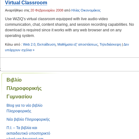
Virtual Classroom
Αναρτήθηκε στις
20 Φεβρουαρίου 2008
από
Ηλίας Οικονομάκος
Use WiZiQ’s virtual classroom equipped with live audio-video
communication, chat, content sharing, and session recording capabilities. No
download is required since it works with any web browser and on any
operating system.
Κάτω από :
Web 2.0
,
Εκπαίδευση
,
Μαθήματα εξ' αποστάσεως
,
Τηλεδιάσκεψη
|
Δεν
υπάρχουν σχόλια »
;
Βιβλίο
Πληροφορικής
Γυμνασίου
Blog για το νέο βιβλίο
Πληροφορικής
Νέο βιβλίο Πληροφορικής
Π.Ι. – Τα βιβλία και
εκπαιδευτικό υποστηρικτό