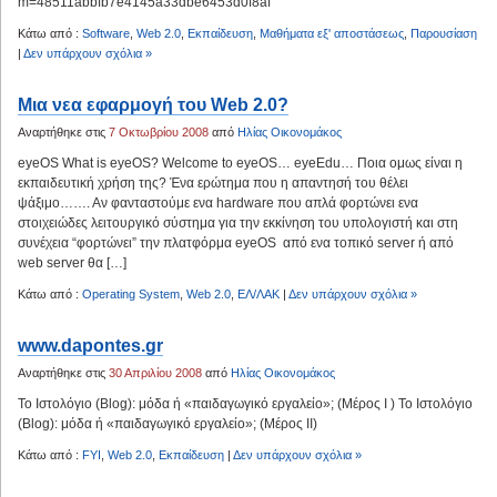
m=48511abbfb7e4145a33dbe6453d0f8af
Κάτω από :
Software
,
Web 2.0
,
Εκπαίδευση
,
Μαθήματα εξ' αποστάσεως
,
Παρουσίαση
|
Δεν υπάρχουν σχόλια »
Μια νεα εφαρμογή του Web 2.0?
Αναρτήθηκε στις
7 Οκτωβρίου 2008
από
Ηλίας Οικονομάκος
eyeOS What is eyeOS? Welcome to eyeOS… eyeEdu… Ποια ομως είναι η
εκπαιδευτική χρήση της? Ένα ερώτημα που η απαντησή του θέλει
ψάξιμο……. Αν φανταστούμε ενα hardware που απλά φορτώνει ενα
στοιχειώδες λειτουργικό σύστημα για την εκκίνηση του υπολογιστή και στη
συνέχεια “φορτώνει” την πλατφόρμα eyeOS από ενα τοπικό server ή από
web server θα […]
Κάτω από :
Operating System
,
Web 2.0
,
ΕΛ/ΛΑΚ
|
Δεν υπάρχουν σχόλια »
www.dapontes.gr
Αναρτήθηκε στις
30 Απριλίου 2008
από
Ηλίας Οικονομάκος
Το Ιστολόγιο (Blog): μόδα ή «παιδαγωγικό εργαλείο»; (Μέρος Ι ) Το Ιστολόγιο
(Blog): μόδα ή «παιδαγωγικό εργαλείο»; (Μέρος ΙΙ)
Κάτω από :
FYI
,
Web 2.0
,
Εκπαίδευση
|
Δεν υπάρχουν σχόλια »