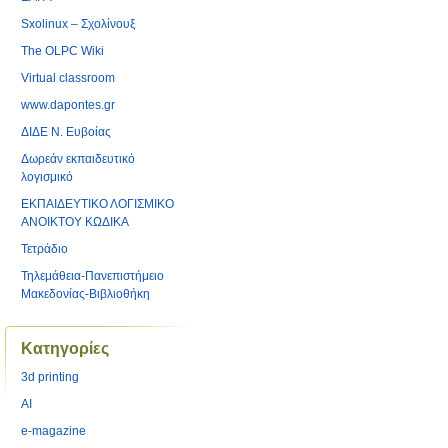
Sxolinux – Σχολίνουξ
The OLPC Wiki
Virtual classroom
www.dapontes.gr
ΔΙΔΕ Ν. Ευβοίας
Δωρεάν εκπαιδευτικό
λογισμικό
ΕΚΠΑΙΔΕΥΤΙΚΟ ΛΟΓΙΣΜΙΚΟ
ΑΝΟΙΚΤΟΥ ΚΩΔΙΚΑ
Τετράδιο
Τηλεμάθεια-Πανεπιστήμειο
Μακεδονίας-Βιβλιοθήκη
Kατηγορίες
3d printing
AI
e-magazine