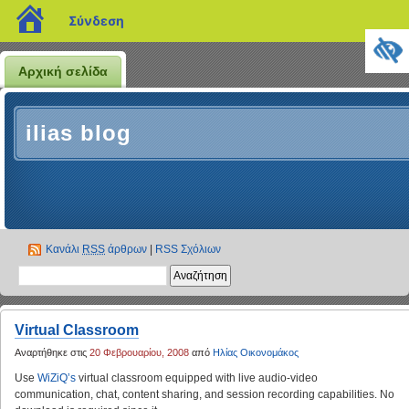
blogs.sch.gr
Σύνδεση
Αρχική σελίδα
ilias blog
Κανάλι
RSS
άρθρων
|
RSS Σχόλιων
Virtual Classroom
Αναρτήθηκε στις
20 Φεβρουαρίου, 2008
από
Ηλίας Οικονομάκος
Use
WiZiQ’s
virtual classroom equipped with live audio-video
communication, chat, content sharing, and session recording capabilities. No