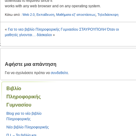
download is required since it
works with any web browser and on any operating system.
Κάτω από :
Web 2.0
,
Εκπαίδευση
,
Μαθήματα εξ' αποστάσεως
,
Τηλεδιάσκεψη
«
Για το νεο βιβλίο Πληροφορικής Γυμνασίου
ΣΤΑΥΡΟΥΠΟΛΗ Όταν οι
μαθητές γίνονται… δάσκαλοι
»
;
Αφήστε μια απάντηση
Για να σχολιάσετε πρέπει να
συνδεθείτε
.
Βιβλίο
Πληροφορικής
Γυμνασίου
Blog για το νέο βιβλίο
Πληροφορικής
Νέο βιβλίο Πληροφορικής
Π.Ι. – Τα βιβλία και