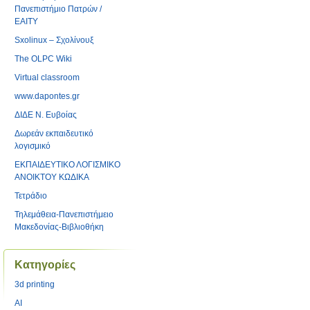
Πανεπιστήμιο Πατρών /
ΕΑΙΤΥ
Sxolinux – Σχολίνουξ
The OLPC Wiki
Virtual classroom
www.dapontes.gr
ΔΙΔΕ Ν. Ευβοίας
Δωρεάν εκπαιδευτικό
λογισμικό
ΕΚΠΑΙΔΕΥΤΙΚΟ ΛΟΓΙΣΜΙΚΟ
ΑΝΟΙΚΤΟΥ ΚΩΔΙΚΑ
Τετράδιο
Τηλεμάθεια-Πανεπιστήμειο
Μακεδονίας-Βιβλιοθήκη
Kατηγορίες
3d printing
AI