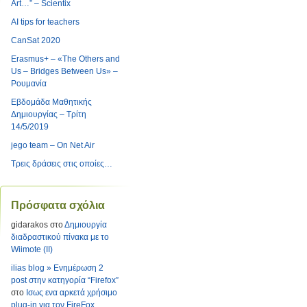
Art…” – Scientix
AI tips for teachers
CanSat 2020
Erasmus+ – «The Others and
Us – Bridges Between Us» –
Ρουμανία
Εβδομάδα Μαθητικής
Δημιουργίας – Τρίτη
14/5/2019
jego team – On Net Air
Τρεις δράσεις στις οποίες…
Πρόσφατα σχόλια
gidarakos
στο
Δημιουργία
διαδραστικού πίνακα με το
Wiimote (II)
ilias blog » Ενημέρωση 2
post στην κατηγορία “Firefox”
στο
Ισως ενα αρκετά χρήσιμο
plug-in για τον FireFox