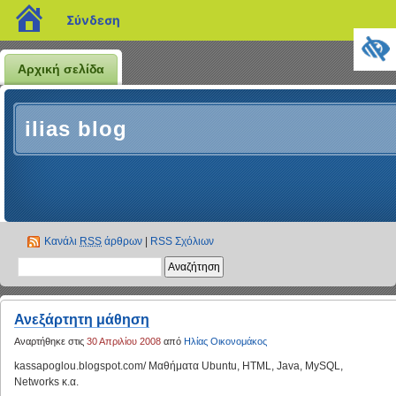
blogs.sch.gr
Σύνδεση
Αρχική σελίδα
ilias blog
Κανάλι
RSS
άρθρων
|
RSS Σχόλιων
Ανεξάρτητη μάθηση
Αναρτήθηκε στις
30 Απριλίου 2008
από
Ηλίας Οικονομάκος
kassapoglou.blogspot.com/ Μαθήματα Ubuntu, HTML, Java, MySQL,
Networks κ.α.