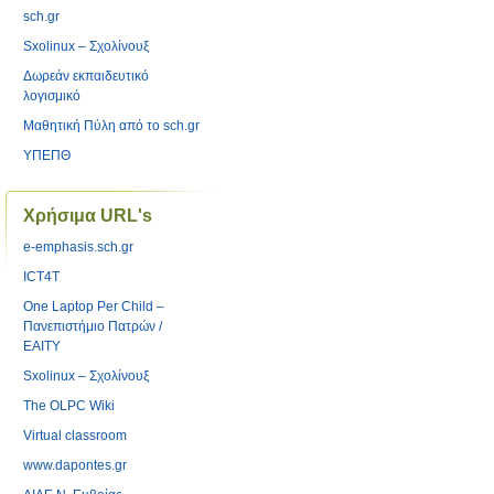
sch.gr
Sxolinux – Σχολίνουξ
Δωρεάν εκπαιδευτικό
λογισμικό
Μαθητική Πύλη από το sch.gr
ΥΠΕΠΘ
Χρήσιμα URL's
e-emphasis.sch.gr
ICT4T
One Laptop Per Child –
Πανεπιστήμιο Πατρών /
ΕΑΙΤΥ
Sxolinux – Σχολίνουξ
The OLPC Wiki
Virtual classroom
www.dapontes.gr