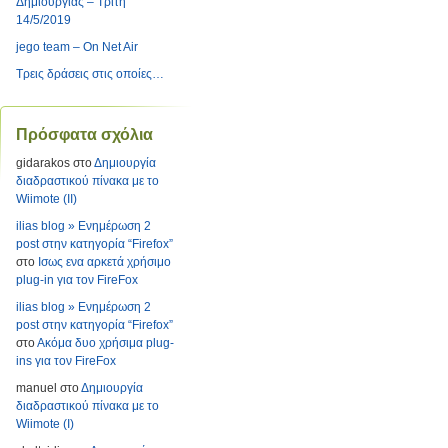
Δημιουργίας – Τρίτη
14/5/2019
jego team – On Net Air
Τρεις δράσεις στις οποίες…
Πρόσφατα σχόλια
gidarakos
στο
Δημιουργία
διαδραστικού πίνακα με το
Wiimote (II)
ilias blog » Ενημέρωση 2
post στην κατηγορία “Firefox”
στο
Ισως ενα αρκετά χρήσιμο
plug-in για τον FireFox
ilias blog » Ενημέρωση 2
post στην κατηγορία “Firefox”
στο
Ακόμα δυο χρήσιμα plug-
ins για τον FireFox
manuel
στο
Δημιουργία
διαδραστικού πίνακα με το
Wiimote (I)