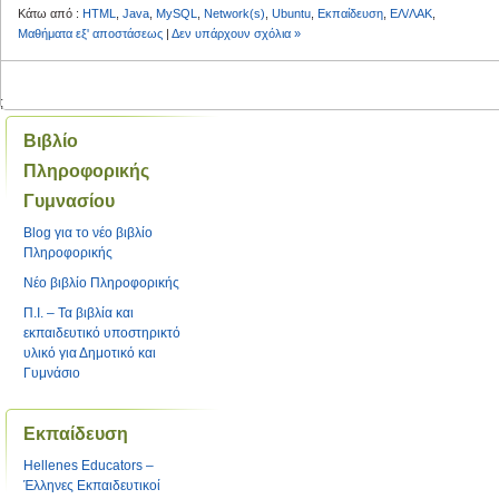
Κάτω από :
HTML
,
Java
,
MySQL
,
Network(s)
,
Ubuntu
,
Εκπαίδευση
,
ΕΛ/ΛΑΚ
,
Μαθήματα εξ' αποστάσεως
|
Δεν υπάρχουν σχόλια »
;
Βιβλίο
Πληροφορικής
Γυμνασίου
Blog για το νέο βιβλίο
Πληροφορικής
Νέο βιβλίο Πληροφορικής
Π.Ι. – Τα βιβλία και
εκπαιδευτικό υποστηρικτό
υλικό για Δημοτικό και
Γυμνάσιο
Εκπαίδευση
Hellenes Educators –
Έλληνες Eκπαιδευτικοί