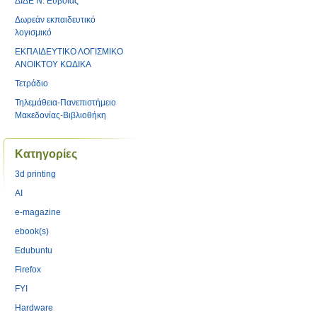
ΔΙΔΕ Ν. Ευβοίας
Δωρεάν εκπαιδευτικό
λογισμικό
ΕΚΠΑΙΔΕΥΤΙΚΟ ΛΟΓΙΣΜΙΚΟ
ΑΝΟΙΚΤΟΥ ΚΩΔΙΚΑ
Τετράδιο
Τηλεμάθεια-Πανεπιστήμειο
Μακεδονίας-Βιβλιοθήκη
Kατηγορίες
3d printing
AI
e-magazine
ebook(s)
Edubuntu
Firefox
FYI
Hardware