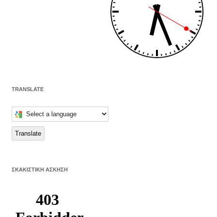
TRANSLATE
Select
a
language
to
Translate
translate
this
page
ΣΚΑΚΙΣΤΙΚΉ ΆΣΚΗΣΗ