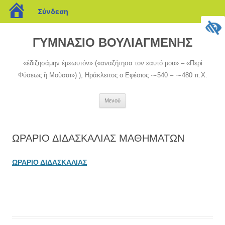
blogs.sch.gr
Σύνδεση
Μετάβαση
σε
ΓΥΜΝΑΣΙΟ ΒΟΥΛΙΑΓΜΕΝΗΣ
περιεχόμενο
«ἐδιζησάμην ἐμεωυτόν» («αναζήτησα τον εαυτό μου» – «Περὶ
Φύσεως ἢ Μοῦσαι») ), Ηράκλειτος ο Εφέσιος ⁓540 ‒ ⁓480 π.Χ.
Μενού
ΩΡΑΡΙΟ ΔΙΔΑΣΚΑΛΙΑΣ ΜΑΘΗΜΑΤΩΝ
ΩΡΑΡΙΟ ΔΙΔΑΣΚΑΛΙΑΣ