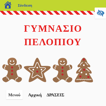
blogs.sch.gr
Σύνδεση
Μετάβαση
σε
ΓΥΜΝΑΣΙΟ
περιεχόμενο
ΠΕΛΟΠΙΟΥ
Αρχική
ΔΡΑΣΕΙΣ
Μενού
Κατά της σχολικής βιας