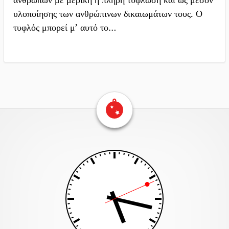
υλοποίησης των ανθρώπινων δικαιωμάτων τους. Ο
τυφλός μπορεί μ’ αυτό το…
Επιστροφή στην αρχική σελίδα
Περιεχομένο
υποσέλιδου