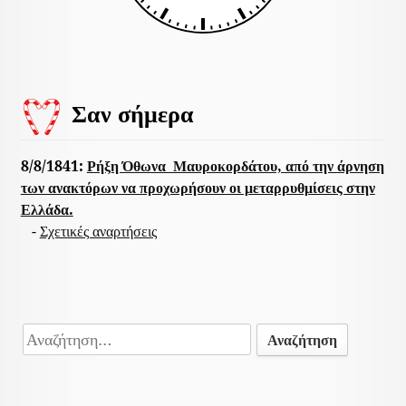
Σαν σήμερα
8/8/1841:
Ρήξη Όθωνα  Μαυροκορδάτου, από την άρνηση
των ανακτόρων να προχωρήσουν οι μεταρρυθμίσεις στην
Ελλάδα.
-
Σχετικές αναρτήσεις
Αναζήτηση
για: