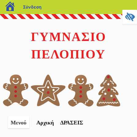
blogs.sch.gr
Σύνδεση
Μετάβαση
σε
ΓΥΜΝΑΣΙΟ
περιεχόμενο
ΠΕΛΟΠΙΟΥ
Αρχική
ΔΡΑΣΕΙΣ
Μενού
Κατά της σχολικής βιας